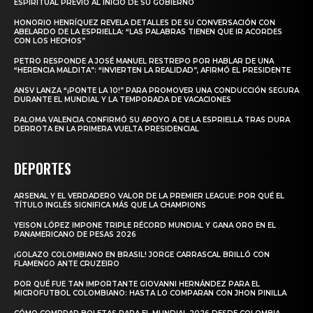
ESPIRITUAL PREVIO AL INICIO DE SU GOBIERNO
HONORIO HENRÍQUEZ REVELA DETALLES DE SU CONVERSACIÓN CON
ABELARDO DE LA ESPRIELLA: “LAS PALABRAS TIENEN QUE IR ACORDES
CON LOS HECHOS”
PETRO RESPONDE A JOSÉ MANUEL RESTREPO POR HABLAR DE UNA
“HERENCIA MALDITA”: “INVIERTEN LA REALIDAD”, AFIRMÓ EL PRESIDENTE
ANSV LANZA “¡PONTE LA 10!” PARA PROMOVER UNA CONDUCCIÓN SEGURA
DURANTE EL MUNDIAL Y LA TEMPORADA DE VACACIONES
PALOMA VALENCIA CONFIRMÓ SU APOYO A DE LA ESPRIELLA TRAS DURA
DERROTA EN LA PRIMERA VUELTA PRESIDENCIAL
DEPORTES
ARSENAL Y EL VERDADERO VALOR DE LA PREMIER LEAGUE: POR QUÉ EL
TÍTULO INGLÉS SIGNIFICA MÁS QUE LA CHAMPIONS
YEISON LÓPEZ IMPONE TRIPLE RÉCORD MUNDIAL Y GANA ORO EN EL
PANAMERICANO DE PESAS 2026
¡GOLAZO COLOMBIANO EN BRASIL! JORGE CARRASCAL BRILLÓ CON
FLAMENGO ANTE CRUZEIRO
POR QUÉ FUE TAN IMPORTANTE GIOVANNI HERNÁNDEZ PARA EL
MICROFUTBOL COLOMBIANO: HASTA LO COMPARAN CON JHON PINILLA