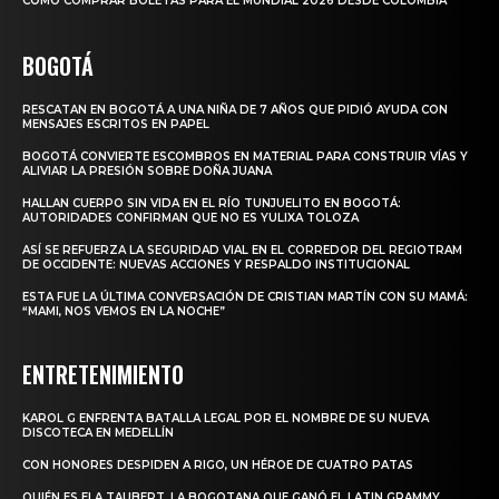
CÓMO COMPRAR BOLETAS PARA EL MUNDIAL 2026 DESDE COLOMBIA
BOGOTÁ
RESCATAN EN BOGOTÁ A UNA NIÑA DE 7 AÑOS QUE PIDIÓ AYUDA CON
MENSAJES ESCRITOS EN PAPEL
BOGOTÁ CONVIERTE ESCOMBROS EN MATERIAL PARA CONSTRUIR VÍAS Y
ALIVIAR LA PRESIÓN SOBRE DOÑA JUANA
HALLAN CUERPO SIN VIDA EN EL RÍO TUNJUELITO EN BOGOTÁ:
AUTORIDADES CONFIRMAN QUE NO ES YULIXA TOLOZA
ASÍ SE REFUERZA LA SEGURIDAD VIAL EN EL CORREDOR DEL REGIOTRAM
DE OCCIDENTE: NUEVAS ACCIONES Y RESPALDO INSTITUCIONAL
ESTA FUE LA ÚLTIMA CONVERSACIÓN DE CRISTIAN MARTÍN CON SU MAMÁ:
“MAMI, NOS VEMOS EN LA NOCHE”
ENTRETENIMIENTO
KAROL G ENFRENTA BATALLA LEGAL POR EL NOMBRE DE SU NUEVA
DISCOTECA EN MEDELLÍN
CON HONORES DESPIDEN A RIGO, UN HÉROE DE CUATRO PATAS
QUIÉN ES ELA TAUBERT, LA BOGOTANA QUE GANÓ EL LATIN GRAMMY