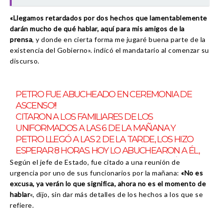
«Llegamos retardados por dos hechos que lamentablemente
darán mucho de qué hablar, aquí para mis amigos de la
prensa
, y donde en cierta forma me jugaré buena parte de la
existencia del Gobierno». indicó el mandatario al comenzar su
discurso.
PETRO FUE ABUCHEADO EN CEREMONIA DE
ASCENSO!!
CITARON A LOS FAMILIARES DE LOS
UNIFORMADOS A LAS 6 DE LA MAÑANA Y
PETRO LLEGÓ A LAS 2 DE LA TARDE, LOS HIZO
ESPERAR 8 HORAS. HOY LO ABUCHEARON A ÉL,
AYER A FRANCIA M. CADA VEZ SOMOS MÁS
Según el jefe de Estado, fue citado a una reunión de
QUIENES DESPRECIAMOS ESTE NEFASTO
urgencia por uno de sus funcionarios por la mañana:
«No es
GOBIERNO
PIC.TWITTER.COM/RKEJNGMCFB
excusa, ya verán lo que significa, ahora no es el momento de
hablar
«, dijo, sin dar más detalles de los hechos a los que se
refiere.
— JOTA PE HERNÁNDEZ