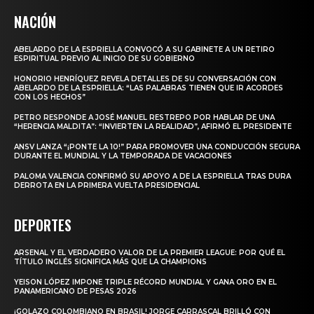
NACIÓN
ABELARDO DE LA ESPRIELLA CONVOCÓ A SU GABINETE A UN RETIRO
ESPIRITUAL PREVIO AL INICIO DE SU GOBIERNO
HONORIO HENRÍQUEZ REVELA DETALLES DE SU CONVERSACIÓN CON
ABELARDO DE LA ESPRIELLA: “LAS PALABRAS TIENEN QUE IR ACORDES
CON LOS HECHOS”
PETRO RESPONDE A JOSÉ MANUEL RESTREPO POR HABLAR DE UNA
“HERENCIA MALDITA”: “INVIERTEN LA REALIDAD”, AFIRMÓ EL PRESIDENTE
ANSV LANZA “¡PONTE LA 10!” PARA PROMOVER UNA CONDUCCIÓN SEGURA
DURANTE EL MUNDIAL Y LA TEMPORADA DE VACACIONES
PALOMA VALENCIA CONFIRMÓ SU APOYO A DE LA ESPRIELLA TRAS DURA
DERROTA EN LA PRIMERA VUELTA PRESIDENCIAL
DEPORTES
ARSENAL Y EL VERDADERO VALOR DE LA PREMIER LEAGUE: POR QUÉ EL
TÍTULO INGLÉS SIGNIFICA MÁS QUE LA CHAMPIONS
YEISON LÓPEZ IMPONE TRIPLE RÉCORD MUNDIAL Y GANA ORO EN EL
PANAMERICANO DE PESAS 2026
¡GOLAZO COLOMBIANO EN BRASIL! JORGE CARRASCAL BRILLÓ CON