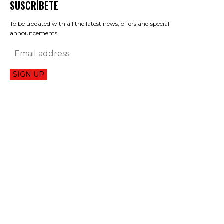
SUSCRÍBETE
To be updated with all the latest news, offers and special
announcements.
SIGN UP
NACIÓN
ABELARDO DE LA ESPRIELLA CONVOCÓ A SU GABINETE A UN RETIRO
ESPIRITUAL PREVIO AL INICIO DE SU GOBIERNO
HONORIO HENRÍQUEZ REVELA DETALLES DE SU CONVERSACIÓN CON
ABELARDO DE LA ESPRIELLA: “LAS PALABRAS TIENEN QUE IR ACORDES
CON LOS HECHOS”