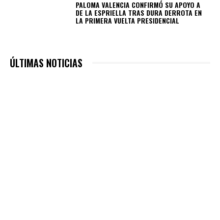
PALOMA VALENCIA CONFIRMÓ SU APOYO A
DE LA ESPRIELLA TRAS DURA DERROTA EN
LA PRIMERA VUELTA PRESIDENCIAL
ÚLTIMAS NOTICIAS
NACIÓN
ABELARDO DE LA ESPRIELLA CONVOCÓ A SU GABINETE A
UN RETIRO ESPIRITUAL PREVIO AL INICIO DE SU
GOBIERNO
BOGOTÁ
RESCATAN EN BOGOTÁ A UNA NIÑA DE 7 AÑOS QUE PIDIÓ
AYUDA CON MENSAJES ESCRITOS EN PAPEL