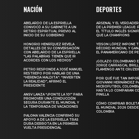
NACIÓN
DEPORTES
ABELARDO DE LA ESPRIELLA
ARSENAL Y EL VERDADE
CONVOCÓ A SU GABINETE A UN
DE LA PREMIER LEAGUE:
RETIRO ESPIRITUAL PREVIO AL
EL TÍTULO INGLÉS SIGNIF
INICIO DE SU GOBIERNO
QUE LA CHAMPIONS
HONORIO HENRÍQUEZ REVELA
YEISON LÓPEZ IMPONE T
DETALLES DE SU CONVERSACIÓN
RÉCORD MUNDIAL Y GAN
CON ABELARDO DE LA ESPRIELLA:
EL PANAMERICANO DE PE
“LAS PALABRAS TIENEN QUE IR
ACORDES CON LOS HECHOS”
¡GOLAZO COLOMBIANO EN
JORGE CARRASCAL BRIL
PETRO RESPONDE A JOSÉ MANUEL
FLAMENGO ANTE CRUZEI
RESTREPO POR HABLAR DE UNA
“HERENCIA MALDITA”: “INVIERTEN
POR QUÉ FUE TAN IMPO
LA REALIDAD”, AFIRMÓ EL
GIOVANNI HERNÁNDEZ P
PRESIDENTE
MICROFUTBOL COLOMBI
HASTA LO COMPARAN C
ANSV LANZA “¡PONTE LA 10!” PARA
PINILLA
PROMOVER UNA CONDUCCIÓN
SEGURA DURANTE EL MUNDIAL Y
CÓMO COMPRAR BOLETA
LA TEMPORADA DE VACACIONES
EL MUNDIAL 2026 DESDE
COLOMBIA
PALOMA VALENCIA CONFIRMÓ SU
APOYO A DE LA ESPRIELLA TRAS
DURA DERROTA EN LA PRIMERA
VUELTA PRESIDENCIAL