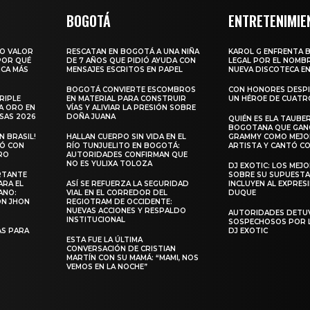
BOGOTÁ
ENTRETENIMIE
RO VALOR
RESCATAN EN BOGOTÁ A UNA NIÑA
KAROL G ENFRENTA 
 POR QUÉ
DE 7 AÑOS QUE PIDIÓ AYUDA CON
LEGAL POR EL NOMBR
ICA MÁS
MENSAJES ESCRITOS EN PAPEL
NUEVA DISCOTECA EN
BOGOTÁ CONVIERTE ESCOMBROS
CON HONORES DESPI
RIPLE
EN MATERIAL PARA CONSTRUIR
UN HÉROE DE CUATR
A ORO EN
VÍAS Y ALIVIAR LA PRESIÓN SOBRE
SAS 2026
DOÑA JUANA
QUIÉN ES ELA TAUBER
BOGOTANA QUE GANÓ
 BRASIL!
HALLAN CUERPO SIN VIDA EN EL
GRAMMY COMO MEJO
LÓ CON
RÍO TUNJUELITO EN BOGOTÁ:
ARTISTA Y CANTÓ CO
RO
AUTORIDADES CONFIRMAN QUE
NO ES YULIXA TOLOZA
DJ EXOTIC: LOS MEJ
RTANTE
SOBRE SU SUPUESTA
ARA EL
ASÍ SE REFUERZA LA SEGURIDAD
INCLUYEN AL EXPRES
ANO:
VIAL EN EL CORREDOR DEL
DUQUE
ON JHON
REGIOTRAM DE OCCIDENTE:
NUEVAS ACCIONES Y RESPALDO
AUTORIDADES DETU
INSTITUCIONAL
SOSPECHOSOS POR 
S PARA
DJ EXOTIC
ESTA FUE LA ÚLTIMA
CONVERSACIÓN DE CRISTIAN
MARTÍN CON SU MAMÁ: “MAMI, NOS
VEMOS EN LA NOCHE”