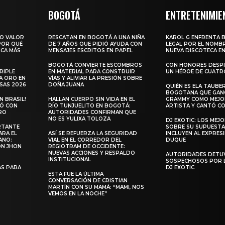
BOGOTÁ
ENTRETENIMIE
RO VALOR
RESCATAN EN BOGOTÁ A UNA NIÑA
KAROL G ENFRENTA 
 POR QUÉ
DE 7 AÑOS QUE PIDIÓ AYUDA CON
LEGAL POR EL NOMBR
ICA MÁS
MENSAJES ESCRITOS EN PAPEL
NUEVA DISCOTECA EN
BOGOTÁ CONVIERTE ESCOMBROS
CON HONORES DESPI
RIPLE
EN MATERIAL PARA CONSTRUIR
UN HÉROE DE CUATR
A ORO EN
VÍAS Y ALIVIAR LA PRESIÓN SOBRE
SAS 2026
DOÑA JUANA
QUIÉN ES ELA TAUBER
BOGOTANA QUE GANÓ
 BRASIL!
HALLAN CUERPO SIN VIDA EN EL
GRAMMY COMO MEJO
LÓ CON
RÍO TUNJUELITO EN BOGOTÁ:
ARTISTA Y CANTÓ CO
RO
AUTORIDADES CONFIRMAN QUE
NO ES YULIXA TOLOZA
DJ EXOTIC: LOS MEJ
RTANTE
SOBRE SU SUPUESTA
ARA EL
ASÍ SE REFUERZA LA SEGURIDAD
INCLUYEN AL EXPRES
ANO:
VIAL EN EL CORREDOR DEL
DUQUE
ON JHON
REGIOTRAM DE OCCIDENTE:
NUEVAS ACCIONES Y RESPALDO
AUTORIDADES DETU
INSTITUCIONAL
SOSPECHOSOS POR 
S PARA
DJ EXOTIC
ESTA FUE LA ÚLTIMA
CONVERSACIÓN DE CRISTIAN
MARTÍN CON SU MAMÁ: “MAMI, NOS
VEMOS EN LA NOCHE”