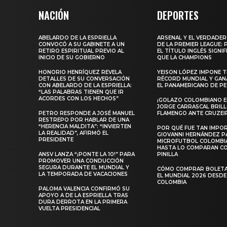
NACIÓN
DEPORTES
ABELARDO DE LA ESPRIELLA
ARSENAL Y EL VERDADE
CONVOCÓ A SU GABINETE A UN
DE LA PREMIER LEAGUE:
RETIRO ESPIRITUAL PREVIO AL
EL TÍTULO INGLÉS SIGNIF
INICIO DE SU GOBIERNO
QUE LA CHAMPIONS
HONORIO HENRÍQUEZ REVELA
YEISON LÓPEZ IMPONE T
DETALLES DE SU CONVERSACIÓN
RÉCORD MUNDIAL Y GAN
CON ABELARDO DE LA ESPRIELLA:
EL PANAMERICANO DE PE
“LAS PALABRAS TIENEN QUE IR
ACORDES CON LOS HECHOS”
¡GOLAZO COLOMBIANO EN
JORGE CARRASCAL BRIL
PETRO RESPONDE A JOSÉ MANUEL
FLAMENGO ANTE CRUZEI
RESTREPO POR HABLAR DE UNA
“HERENCIA MALDITA”: “INVIERTEN
POR QUÉ FUE TAN IMPO
LA REALIDAD”, AFIRMÓ EL
GIOVANNI HERNÁNDEZ P
PRESIDENTE
MICROFUTBOL COLOMBI
HASTA LO COMPARAN C
ANSV LANZA “¡PONTE LA 10!” PARA
PINILLA
PROMOVER UNA CONDUCCIÓN
SEGURA DURANTE EL MUNDIAL Y
CÓMO COMPRAR BOLETA
LA TEMPORADA DE VACACIONES
EL MUNDIAL 2026 DESDE
COLOMBIA
PALOMA VALENCIA CONFIRMÓ SU
APOYO A DE LA ESPRIELLA TRAS
DURA DERROTA EN LA PRIMERA
VUELTA PRESIDENCIAL