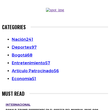
CATEGORIES
Nación
241
Deportes
97
Bogotá
68
Entretenimiento
57
Artículo Patrocinado
56
Economía
51
MUST READ
INTERNACIONAL