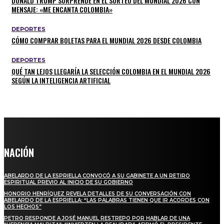
DONALD TRUMP SORPRENDE EN EL SORTEO DEL MUNDIAL 2026 CON
MENSAJE: «ME ENCANTA COLOMBIA»
DEPORTES
CÓMO COMPRAR BOLETAS PARA EL MUNDIAL 2026 DESDE COLOMBIA
DEPORTES
QUÉ TAN LEJOS LLEGARÍA LA SELECCIÓN COLOMBIA EN EL MUNDIAL 2026
SEGÚN LA INTELIGENCIA ARTIFICIAL
NACIÓN
ABELARDO DE LA ESPRIELLA CONVOCÓ A SU GABINETE A UN RETIRO
ESPIRITUAL PREVIO AL INICIO DE SU GOBIERNO
HONORIO HENRÍQUEZ REVELA DETALLES DE SU CONVERSACIÓN CON
ABELARDO DE LA ESPRIELLA: “LAS PALABRAS TIENEN QUE IR ACORDES CON
LOS HECHOS”
PETRO RESPONDE A JOSÉ MANUEL RESTREPO POR HABLAR DE UNA