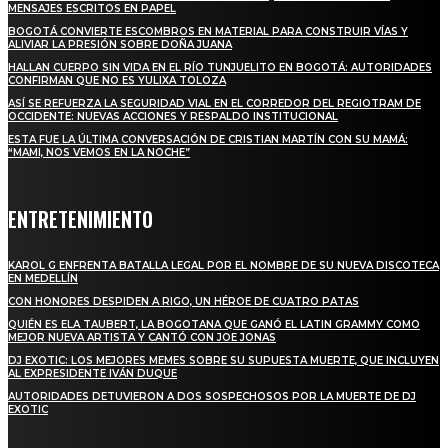
MENSAJES ESCRITOS EN PAPEL
BOGOTÁ CONVIERTE ESCOMBROS EN MATERIAL PARA CONSTRUIR VÍAS Y
ALIVIAR LA PRESIÓN SOBRE DOÑA JUANA
HALLAN CUERPO SIN VIDA EN EL RÍO TUNJUELITO EN BOGOTÁ: AUTORIDADES
CONFIRMAN QUE NO ES YULIXA TOLOZA
ASÍ SE REFUERZA LA SEGURIDAD VIAL EN EL CORREDOR DEL REGIOTRAM DE
OCCIDENTE: NUEVAS ACCIONES Y RESPALDO INSTITUCIONAL
ESTA FUE LA ÚLTIMA CONVERSACIÓN DE CRISTIAN MARTÍN CON SU MAMÁ:
“MAMI, NOS VEMOS EN LA NOCHE”
ENTRETENIMIENTO
KAROL G ENFRENTA BATALLA LEGAL POR EL NOMBRE DE SU NUEVA DISCOTECA
EN MEDELLÍN
CON HONORES DESPIDEN A RIGO, UN HÉROE DE CUATRO PATAS
QUIÉN ES ELA TAUBERT, LA BOGOTANA QUE GANÓ EL LATIN GRAMMY COMO
MEJOR NUEVA ARTISTA Y CANTÓ CON JOE JONAS
DJ EXOTIC: LOS MEJORES MEMES SOBRE SU SUPUESTA MUERTE, QUE INCLUYEN
AL EXPRESIDENTE IVÁN DUQUE
AUTORIDADES DETUVIERON A DOS SOSPECHOSOS POR LA MUERTE DE DJ
EXOTIC