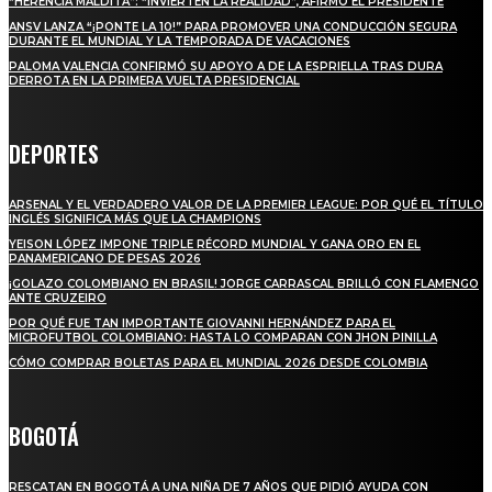
“HERENCIA MALDITA”: “INVIERTEN LA REALIDAD”, AFIRMÓ EL PRESIDENTE
ANSV LANZA “¡PONTE LA 10!” PARA PROMOVER UNA CONDUCCIÓN SEGURA
DURANTE EL MUNDIAL Y LA TEMPORADA DE VACACIONES
PALOMA VALENCIA CONFIRMÓ SU APOYO A DE LA ESPRIELLA TRAS DURA
DERROTA EN LA PRIMERA VUELTA PRESIDENCIAL
DEPORTES
ARSENAL Y EL VERDADERO VALOR DE LA PREMIER LEAGUE: POR QUÉ EL TÍTULO
INGLÉS SIGNIFICA MÁS QUE LA CHAMPIONS
YEISON LÓPEZ IMPONE TRIPLE RÉCORD MUNDIAL Y GANA ORO EN EL
PANAMERICANO DE PESAS 2026
¡GOLAZO COLOMBIANO EN BRASIL! JORGE CARRASCAL BRILLÓ CON FLAMENGO
ANTE CRUZEIRO
POR QUÉ FUE TAN IMPORTANTE GIOVANNI HERNÁNDEZ PARA EL
MICROFUTBOL COLOMBIANO: HASTA LO COMPARAN CON JHON PINILLA
CÓMO COMPRAR BOLETAS PARA EL MUNDIAL 2026 DESDE COLOMBIA
BOGOTÁ
RESCATAN EN BOGOTÁ A UNA NIÑA DE 7 AÑOS QUE PIDIÓ AYUDA CON