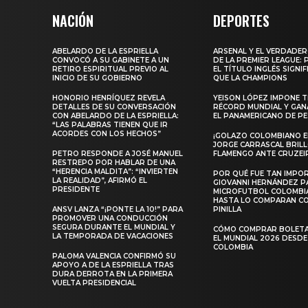
NACIÓN
DEPORTES
ABELARDO DE LA ESPRIELLA
ARSENAL Y EL VERDADE
CONVOCÓ A SU GABINETE A UN
DE LA PREMIER LEAGUE:
RETIRO ESPIRITUAL PREVIO AL
EL TÍTULO INGLÉS SIGNIF
INICIO DE SU GOBIERNO
QUE LA CHAMPIONS
HONORIO HENRÍQUEZ REVELA
YEISON LÓPEZ IMPONE T
DETALLES DE SU CONVERSACIÓN
RÉCORD MUNDIAL Y GAN
CON ABELARDO DE LA ESPRIELLA:
EL PANAMERICANO DE PE
“LAS PALABRAS TIENEN QUE IR
ACORDES CON LOS HECHOS”
¡GOLAZO COLOMBIANO EN
JORGE CARRASCAL BRIL
PETRO RESPONDE A JOSÉ MANUEL
FLAMENGO ANTE CRUZEI
RESTREPO POR HABLAR DE UNA
“HERENCIA MALDITA”: “INVIERTEN
POR QUÉ FUE TAN IMPO
LA REALIDAD”, AFIRMÓ EL
GIOVANNI HERNÁNDEZ P
PRESIDENTE
MICROFUTBOL COLOMBI
HASTA LO COMPARAN C
ANSV LANZA “¡PONTE LA 10!” PARA
PINILLA
PROMOVER UNA CONDUCCIÓN
SEGURA DURANTE EL MUNDIAL Y
CÓMO COMPRAR BOLETA
LA TEMPORADA DE VACACIONES
EL MUNDIAL 2026 DESDE
COLOMBIA
PALOMA VALENCIA CONFIRMÓ SU
APOYO A DE LA ESPRIELLA TRAS
DURA DERROTA EN LA PRIMERA
VUELTA PRESIDENCIAL