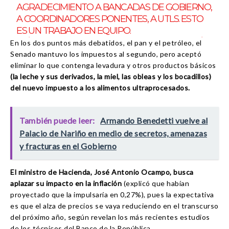
AGRADECIMIENTO A BANCADAS DE GOBIERNO,
A COORDINADORES PONENTES, A UTLS. ESTO
ES UN TRABAJO EN EQUIPO.
ASÍ CELEBRAMOS. LES COMPARTO LA EMOCIÓN.
En los dos puntos más debatidos, el pan y el petróleo, el
LA COLOMBIA PROFUNDA SALDRÁ DE LAS
Senado mantuvo los impuestos al segundo, pero aceptó
SOMBRAS!
PIC.TWITTER.COM/ZXYGUJKBJU
eliminar lo que contenga levadura y otros productos básicos
(la leche y sus derivados, la miel, las obleas y los bocadillos)
del nuevo impuesto a los alimentos ultraprocesados.
— GUSTAVO BOLÍVAR (@GUSTAVOBOLIVAR)
NOVEMBER 3, 2022
También puede leer:
Armando Benedetti vuelve al
Palacio de Nariño en medio de secretos, amenazas
y fracturas en el Gobierno
El ministro de Hacienda, José Antonio Ocampo, busca
aplazar su impacto en la inflación
(explicó que habían
proyectado que la impulsaría en 0,27%), pues la expectativa
es que el alza de precios se vaya reduciendo en el transcurso
del próximo año, según revelan los más recientes estudios
de los técnicos del Banco de la República.