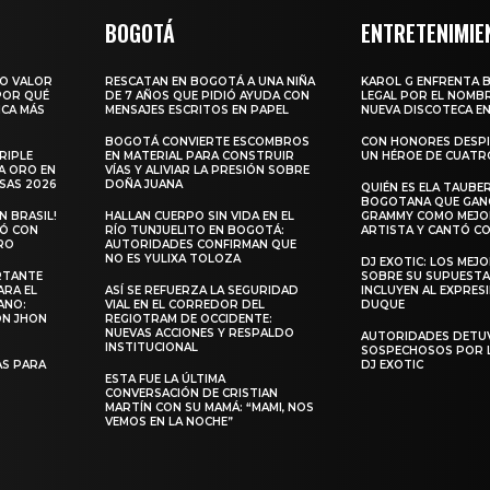
BOGOTÁ
ENTRETENIMIE
RO VALOR
RESCATAN EN BOGOTÁ A UNA NIÑA
KAROL G ENFRENTA 
 POR QUÉ
DE 7 AÑOS QUE PIDIÓ AYUDA CON
LEGAL POR EL NOMBR
ICA MÁS
MENSAJES ESCRITOS EN PAPEL
NUEVA DISCOTECA EN
BOGOTÁ CONVIERTE ESCOMBROS
CON HONORES DESPI
RIPLE
EN MATERIAL PARA CONSTRUIR
UN HÉROE DE CUATR
A ORO EN
VÍAS Y ALIVIAR LA PRESIÓN SOBRE
SAS 2026
DOÑA JUANA
QUIÉN ES ELA TAUBER
BOGOTANA QUE GANÓ
 BRASIL!
HALLAN CUERPO SIN VIDA EN EL
GRAMMY COMO MEJO
LÓ CON
RÍO TUNJUELITO EN BOGOTÁ:
ARTISTA Y CANTÓ CO
RO
AUTORIDADES CONFIRMAN QUE
NO ES YULIXA TOLOZA
DJ EXOTIC: LOS MEJ
RTANTE
SOBRE SU SUPUESTA
ARA EL
ASÍ SE REFUERZA LA SEGURIDAD
INCLUYEN AL EXPRES
ANO:
VIAL EN EL CORREDOR DEL
DUQUE
ON JHON
REGIOTRAM DE OCCIDENTE:
NUEVAS ACCIONES Y RESPALDO
AUTORIDADES DETU
INSTITUCIONAL
SOSPECHOSOS POR 
S PARA
DJ EXOTIC
ESTA FUE LA ÚLTIMA
CONVERSACIÓN DE CRISTIAN
MARTÍN CON SU MAMÁ: “MAMI, NOS
VEMOS EN LA NOCHE”