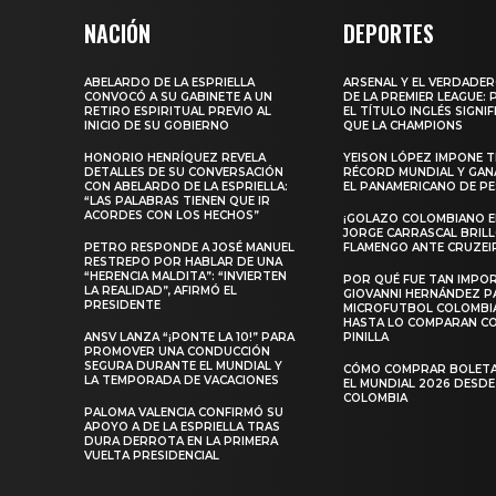
NACIÓN
DEPORTES
ABELARDO DE LA ESPRIELLA
ARSENAL Y EL VERDADE
CONVOCÓ A SU GABINETE A UN
DE LA PREMIER LEAGUE:
RETIRO ESPIRITUAL PREVIO AL
EL TÍTULO INGLÉS SIGNIF
INICIO DE SU GOBIERNO
QUE LA CHAMPIONS
HONORIO HENRÍQUEZ REVELA
YEISON LÓPEZ IMPONE T
DETALLES DE SU CONVERSACIÓN
RÉCORD MUNDIAL Y GAN
CON ABELARDO DE LA ESPRIELLA:
EL PANAMERICANO DE PE
“LAS PALABRAS TIENEN QUE IR
ACORDES CON LOS HECHOS”
¡GOLAZO COLOMBIANO EN
JORGE CARRASCAL BRIL
PETRO RESPONDE A JOSÉ MANUEL
FLAMENGO ANTE CRUZEI
RESTREPO POR HABLAR DE UNA
“HERENCIA MALDITA”: “INVIERTEN
POR QUÉ FUE TAN IMPO
LA REALIDAD”, AFIRMÓ EL
GIOVANNI HERNÁNDEZ P
PRESIDENTE
MICROFUTBOL COLOMBI
HASTA LO COMPARAN C
ANSV LANZA “¡PONTE LA 10!” PARA
PINILLA
PROMOVER UNA CONDUCCIÓN
SEGURA DURANTE EL MUNDIAL Y
CÓMO COMPRAR BOLETA
LA TEMPORADA DE VACACIONES
EL MUNDIAL 2026 DESDE
COLOMBIA
PALOMA VALENCIA CONFIRMÓ SU
APOYO A DE LA ESPRIELLA TRAS
DURA DERROTA EN LA PRIMERA
VUELTA PRESIDENCIAL