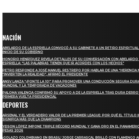
NACIÓN
ABELARDO DE LA ESPRIELLA CONVOCÓ A SU GABINETE A UN RETIRO ESPIRITUAL
INICIO DE SU GOBIERNO
HONORIO HENRÍQUEZ REVELA DETALLES DE SU CONVERSACIÓN CON ABELARDO 
ESPRIELLA: “LAS PALABRAS TIENEN QUE IR ACORDES CON LOS HECHOS”
PETRO RESPONDE A JOSÉ MANUEL RESTREPO POR HABLAR DE UNA “HERENCIA 
“INVIERTEN LA REALIDAD”, AFIRMÓ EL PRESIDENTE
ANSV LANZA “¡PONTE LA 10!” PARA PROMOVER UNA CONDUCCIÓN SEGURA DUR
MUNDIAL Y LA TEMPORADA DE VACACIONES
PALOMA VALENCIA CONFIRMÓ SU APOYO A DE LA ESPRIELLA TRAS DURA DERRO
PRIMERA VUELTA PRESIDENCIAL
DEPORTES
ARSENAL Y EL VERDADERO VALOR DE LA PREMIER LEAGUE: POR QUÉ EL TÍTULO 
SIGNIFICA MÁS QUE LA CHAMPIONS
YEISON LÓPEZ IMPONE TRIPLE RÉCORD MUNDIAL Y GANA ORO EN EL PANAMERI
PESAS 2026
¡GOLAZO COLOMBIANO EN BRASIL! JORGE CARRASCAL BRILLÓ CON FLAMENGO 