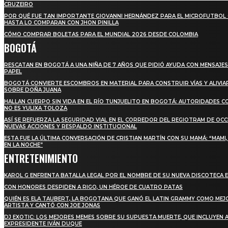
CRUZEIRO
POR QUÉ FUE TAN IMPORTANTE GIOVANNI HERNÁNDEZ PARA EL MICROFUTBOL
HASTA LO COMPARAN CON JHON PINILLA
CÓMO COMPRAR BOLETAS PARA EL MUNDIAL 2026 DESDE COLOMBIA
BOGOTÁ
RESCATAN EN BOGOTÁ A UNA NIÑA DE 7 AÑOS QUE PIDIÓ AYUDA CON MENSAJES
PAPEL
BOGOTÁ CONVIERTE ESCOMBROS EN MATERIAL PARA CONSTRUIR VÍAS Y ALIVIA
SOBRE DOÑA JUANA
HALLAN CUERPO SIN VIDA EN EL RÍO TUNJUELITO EN BOGOTÁ: AUTORIDADES 
NO ES YULIXA TOLOZA
ASÍ SE REFUERZA LA SEGURIDAD VIAL EN EL CORREDOR DEL REGIOTRAM DE OCC
NUEVAS ACCIONES Y RESPALDO INSTITUCIONAL
ESTA FUE LA ÚLTIMA CONVERSACIÓN DE CRISTIAN MARTÍN CON SU MAMÁ: “MAMI
EN LA NOCHE”
ENTRETENIMIENTO
KAROL G ENFRENTA BATALLA LEGAL POR EL NOMBRE DE SU NUEVA DISCOTECA E
CON HONORES DESPIDEN A RIGO, UN HÉROE DE CUATRO PATAS
QUIÉN ES ELA TAUBERT, LA BOGOTANA QUE GANÓ EL LATIN GRAMMY COMO MEJ
ARTISTA Y CANTÓ CON JOE JONAS
DJ EXOTIC: LOS MEJORES MEMES SOBRE SU SUPUESTA MUERTE, QUE INCLUYEN 
EXPRESIDENTE IVÁN DUQUE