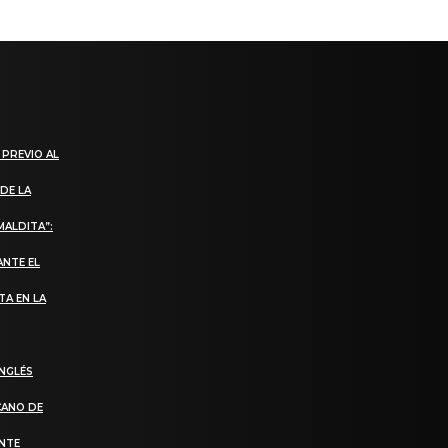
 PREVIO AL
DE LA
MALDITA”:
ANTE EL
TA EN LA
INGLÉS
CANO DE
ANTE