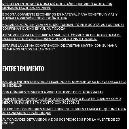
RESCATAN EN BOGOTÁ A UNA NIÑA DE 7 AÑOS QUE PIDIÓ AYUDA CON
MENSAJES ESCRITOS EN PAPEL
BOGOTÁ CONVIERTE ESCOMBROS EN MATERIAL PARA CONSTRUIR VÍAS Y
ALIVIAR LA PRESIÓN SOBRE DOÑA JUANA
HALLAN CUERPO SIN VIDA EN EL RÍO TUNJUELITO EN BOGOTÁ: AUTORIDADES
CONFIRMAN QUE NO ES YULIXA TOLOZA
ASÍ SE REFUERZA LA SEGURIDAD VIAL EN EL CORREDOR DEL REGIOTRAM DE
OCCIDENTE: NUEVAS ACCIONES Y RESPALDO INSTITUCIONAL
ESTA FUE LA ÚLTIMA CONVERSACIÓN DE CRISTIAN MARTÍN CON SU MAMÁ:
“MAMI, NOS VEMOS EN LA NOCHE”
ENTRETENIMIENTO
KAROL G ENFRENTA BATALLA LEGAL POR EL NOMBRE DE SU NUEVA DISCOTECA
EN MEDELLÍN
CON HONORES DESPIDEN A RIGO, UN HÉROE DE CUATRO PATAS
QUIÉN ES ELA TAUBERT, LA BOGOTANA QUE GANÓ EL LATIN GRAMMY COMO
MEJOR NUEVA ARTISTA Y CANTÓ CON JOE JONAS
DJ EXOTIC: LOS MEJORES MEMES SOBRE SU SUPUESTA MUERTE, QUE INCLUYEN
AL EXPRESIDENTE IVÁN DUQUE
AUTORIDADES DETUVIERON A DOS SOSPECHOSOS POR LA MUERTE DE DJ
EXOTIC