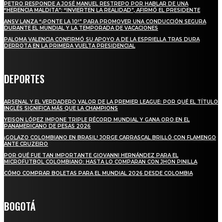
PETRO RESPONDE A JOSÉ MANUEL RESTREPO POR HABLAR DE UNA
“HERENCIA MALDITA”: “INVIERTEN LA REALIDAD”, AFIRMÓ EL PRESIDENTE
ANSV LANZA “¡PONTE LA 10!” PARA PROMOVER UNA CONDUCCIÓN SEGURA
DURANTE EL MUNDIAL Y LA TEMPORADA DE VACACIONES
PALOMA VALENCIA CONFIRMÓ SU APOYO A DE LA ESPRIELLA TRAS DURA
DERROTA EN LA PRIMERA VUELTA PRESIDENCIAL
DEPORTES
ARSENAL Y EL VERDADERO VALOR DE LA PREMIER LEAGUE: POR QUÉ EL TÍTULO
INGLÉS SIGNIFICA MÁS QUE LA CHAMPIONS
YEISON LÓPEZ IMPONE TRIPLE RÉCORD MUNDIAL Y GANA ORO EN EL
PANAMERICANO DE PESAS 2026
¡GOLAZO COLOMBIANO EN BRASIL! JORGE CARRASCAL BRILLÓ CON FLAMENGO
ANTE CRUZEIRO
POR QUÉ FUE TAN IMPORTANTE GIOVANNI HERNÁNDEZ PARA EL
MICROFUTBOL COLOMBIANO: HASTA LO COMPARAN CON JHON PINILLA
CÓMO COMPRAR BOLETAS PARA EL MUNDIAL 2026 DESDE COLOMBIA
BOGOTÁ