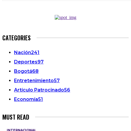
CATEGORIES
Nación
241
Deportes
97
Bogotá
68
Entretenimiento
57
Artículo Patrocinado
56
Economía
51
MUST READ
INTERNACIONAL