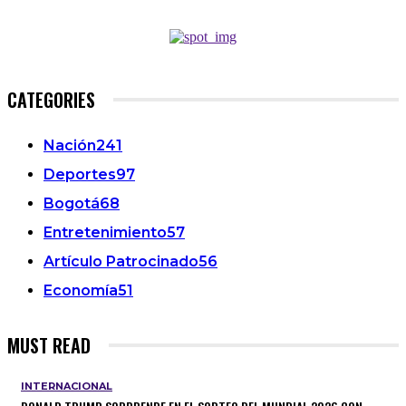
CATEGORIES
Nación
241
Deportes
97
Bogotá
68
Entretenimiento
57
Artículo Patrocinado
56
Economía
51
MUST READ
INTERNACIONAL