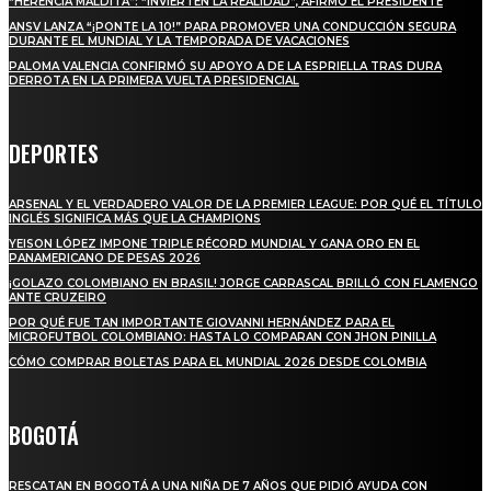
“HERENCIA MALDITA”: “INVIERTEN LA REALIDAD”, AFIRMÓ EL PRESIDENTE
ANSV LANZA “¡PONTE LA 10!” PARA PROMOVER UNA CONDUCCIÓN SEGURA
DURANTE EL MUNDIAL Y LA TEMPORADA DE VACACIONES
PALOMA VALENCIA CONFIRMÓ SU APOYO A DE LA ESPRIELLA TRAS DURA
DERROTA EN LA PRIMERA VUELTA PRESIDENCIAL
DEPORTES
ARSENAL Y EL VERDADERO VALOR DE LA PREMIER LEAGUE: POR QUÉ EL TÍTULO
INGLÉS SIGNIFICA MÁS QUE LA CHAMPIONS
YEISON LÓPEZ IMPONE TRIPLE RÉCORD MUNDIAL Y GANA ORO EN EL
PANAMERICANO DE PESAS 2026
¡GOLAZO COLOMBIANO EN BRASIL! JORGE CARRASCAL BRILLÓ CON FLAMENGO
ANTE CRUZEIRO
POR QUÉ FUE TAN IMPORTANTE GIOVANNI HERNÁNDEZ PARA EL
MICROFUTBOL COLOMBIANO: HASTA LO COMPARAN CON JHON PINILLA
CÓMO COMPRAR BOLETAS PARA EL MUNDIAL 2026 DESDE COLOMBIA
BOGOTÁ
RESCATAN EN BOGOTÁ A UNA NIÑA DE 7 AÑOS QUE PIDIÓ AYUDA CON