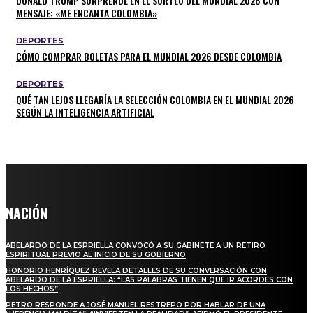
DONALD TRUMP SORPRENDE EN EL SORTEO DEL MUNDIAL 2026 CON
MENSAJE: «ME ENCANTA COLOMBIA»
DEPORTES
CÓMO COMPRAR BOLETAS PARA EL MUNDIAL 2026 DESDE COLOMBIA
DEPORTES
QUÉ TAN LEJOS LLEGARÍA LA SELECCIÓN COLOMBIA EN EL MUNDIAL 2026
SEGÚN LA INTELIGENCIA ARTIFICIAL
NACIÓN
ABELARDO DE LA ESPRIELLA CONVOCÓ A SU GABINETE A UN RETIRO
ESPIRITUAL PREVIO AL INICIO DE SU GOBIERNO
HONORIO HENRÍQUEZ REVELA DETALLES DE SU CONVERSACIÓN CON
ABELARDO DE LA ESPRIELLA: “LAS PALABRAS TIENEN QUE IR ACORDES CON
LOS HECHOS”
PETRO RESPONDE A JOSÉ MANUEL RESTREPO POR HABLAR DE UNA