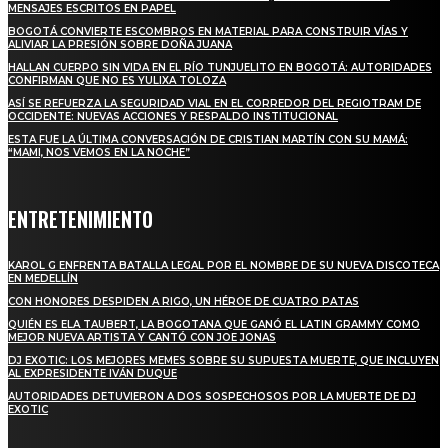
MENSAJES ESCRITOS EN PAPEL
BOGOTÁ CONVIERTE ESCOMBROS EN MATERIAL PARA CONSTRUIR VÍAS Y
ALIVIAR LA PRESIÓN SOBRE DOÑA JUANA
HALLAN CUERPO SIN VIDA EN EL RÍO TUNJUELITO EN BOGOTÁ: AUTORIDADES
CONFIRMAN QUE NO ES YULIXA TOLOZA
ASÍ SE REFUERZA LA SEGURIDAD VIAL EN EL CORREDOR DEL REGIOTRAM DE
OCCIDENTE: NUEVAS ACCIONES Y RESPALDO INSTITUCIONAL
ESTA FUE LA ÚLTIMA CONVERSACIÓN DE CRISTIAN MARTÍN CON SU MAMÁ:
“MAMI, NOS VEMOS EN LA NOCHE”
ENTRETENIMIENTO
KAROL G ENFRENTA BATALLA LEGAL POR EL NOMBRE DE SU NUEVA DISCOTECA
EN MEDELLÍN
CON HONORES DESPIDEN A RIGO, UN HÉROE DE CUATRO PATAS
QUIÉN ES ELA TAUBERT, LA BOGOTANA QUE GANÓ EL LATIN GRAMMY COMO
MEJOR NUEVA ARTISTA Y CANTÓ CON JOE JONAS
DJ EXOTIC: LOS MEJORES MEMES SOBRE SU SUPUESTA MUERTE, QUE INCLUYEN
AL EXPRESIDENTE IVÁN DUQUE
AUTORIDADES DETUVIERON A DOS SOSPECHOSOS POR LA MUERTE DE DJ
EXOTIC