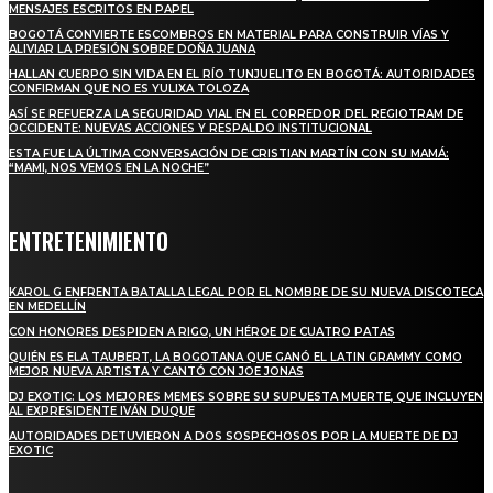
MENSAJES ESCRITOS EN PAPEL
BOGOTÁ CONVIERTE ESCOMBROS EN MATERIAL PARA CONSTRUIR VÍAS Y
ALIVIAR LA PRESIÓN SOBRE DOÑA JUANA
HALLAN CUERPO SIN VIDA EN EL RÍO TUNJUELITO EN BOGOTÁ: AUTORIDADES
CONFIRMAN QUE NO ES YULIXA TOLOZA
ASÍ SE REFUERZA LA SEGURIDAD VIAL EN EL CORREDOR DEL REGIOTRAM DE
OCCIDENTE: NUEVAS ACCIONES Y RESPALDO INSTITUCIONAL
ESTA FUE LA ÚLTIMA CONVERSACIÓN DE CRISTIAN MARTÍN CON SU MAMÁ:
“MAMI, NOS VEMOS EN LA NOCHE”
ENTRETENIMIENTO
KAROL G ENFRENTA BATALLA LEGAL POR EL NOMBRE DE SU NUEVA DISCOTECA
EN MEDELLÍN
CON HONORES DESPIDEN A RIGO, UN HÉROE DE CUATRO PATAS
QUIÉN ES ELA TAUBERT, LA BOGOTANA QUE GANÓ EL LATIN GRAMMY COMO
MEJOR NUEVA ARTISTA Y CANTÓ CON JOE JONAS
DJ EXOTIC: LOS MEJORES MEMES SOBRE SU SUPUESTA MUERTE, QUE INCLUYEN
AL EXPRESIDENTE IVÁN DUQUE
AUTORIDADES DETUVIERON A DOS SOSPECHOSOS POR LA MUERTE DE DJ
EXOTIC