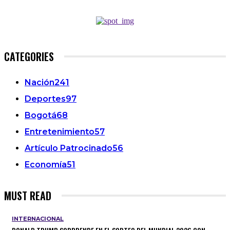
CATEGORIES
Nación
241
Deportes
97
Bogotá
68
Entretenimiento
57
Artículo Patrocinado
56
Economía
51
MUST READ
INTERNACIONAL