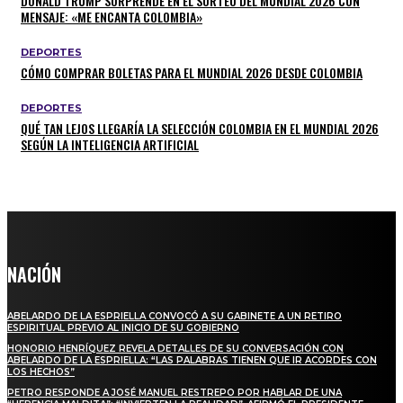
DONALD TRUMP SORPRENDE EN EL SORTEO DEL MUNDIAL 2026 CON
MENSAJE: «ME ENCANTA COLOMBIA»
DEPORTES
CÓMO COMPRAR BOLETAS PARA EL MUNDIAL 2026 DESDE COLOMBIA
DEPORTES
QUÉ TAN LEJOS LLEGARÍA LA SELECCIÓN COLOMBIA EN EL MUNDIAL 2026
SEGÚN LA INTELIGENCIA ARTIFICIAL
NACIÓN
ABELARDO DE LA ESPRIELLA CONVOCÓ A SU GABINETE A UN RETIRO
ESPIRITUAL PREVIO AL INICIO DE SU GOBIERNO
HONORIO HENRÍQUEZ REVELA DETALLES DE SU CONVERSACIÓN CON
ABELARDO DE LA ESPRIELLA: “LAS PALABRAS TIENEN QUE IR ACORDES CON
LOS HECHOS”
PETRO RESPONDE A JOSÉ MANUEL RESTREPO POR HABLAR DE UNA