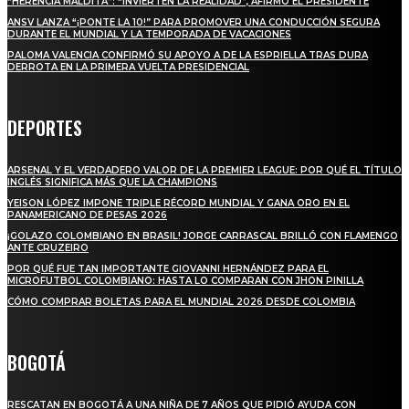
“HERENCIA MALDITA”: “INVIERTEN LA REALIDAD”, AFIRMÓ EL PRESIDENTE
ANSV LANZA “¡PONTE LA 10!” PARA PROMOVER UNA CONDUCCIÓN SEGURA
DURANTE EL MUNDIAL Y LA TEMPORADA DE VACACIONES
PALOMA VALENCIA CONFIRMÓ SU APOYO A DE LA ESPRIELLA TRAS DURA
DERROTA EN LA PRIMERA VUELTA PRESIDENCIAL
DEPORTES
ARSENAL Y EL VERDADERO VALOR DE LA PREMIER LEAGUE: POR QUÉ EL TÍTULO
INGLÉS SIGNIFICA MÁS QUE LA CHAMPIONS
YEISON LÓPEZ IMPONE TRIPLE RÉCORD MUNDIAL Y GANA ORO EN EL
PANAMERICANO DE PESAS 2026
¡GOLAZO COLOMBIANO EN BRASIL! JORGE CARRASCAL BRILLÓ CON FLAMENGO
ANTE CRUZEIRO
POR QUÉ FUE TAN IMPORTANTE GIOVANNI HERNÁNDEZ PARA EL
MICROFUTBOL COLOMBIANO: HASTA LO COMPARAN CON JHON PINILLA
CÓMO COMPRAR BOLETAS PARA EL MUNDIAL 2026 DESDE COLOMBIA
BOGOTÁ
RESCATAN EN BOGOTÁ A UNA NIÑA DE 7 AÑOS QUE PIDIÓ AYUDA CON