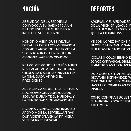
NACIÓN
DEPORTES
ABELARDO DE LA ESPRIELLA
ARSENAL Y EL VERDADE
CONVOCÓ A SU GABINETE A UN
DE LA PREMIER LEAGUE:
RETIRO ESPIRITUAL PREVIO AL
EL TÍTULO INGLÉS SIGNIF
INICIO DE SU GOBIERNO
QUE LA CHAMPIONS
HONORIO HENRÍQUEZ REVELA
YEISON LÓPEZ IMPONE T
DETALLES DE SU CONVERSACIÓN
RÉCORD MUNDIAL Y GAN
CON ABELARDO DE LA ESPRIELLA:
EL PANAMERICANO DE PE
“LAS PALABRAS TIENEN QUE IR
ACORDES CON LOS HECHOS”
¡GOLAZO COLOMBIANO EN
JORGE CARRASCAL BRIL
PETRO RESPONDE A JOSÉ MANUEL
FLAMENGO ANTE CRUZEI
RESTREPO POR HABLAR DE UNA
“HERENCIA MALDITA”: “INVIERTEN
POR QUÉ FUE TAN IMPO
LA REALIDAD”, AFIRMÓ EL
GIOVANNI HERNÁNDEZ P
PRESIDENTE
MICROFUTBOL COLOMBI
HASTA LO COMPARAN C
ANSV LANZA “¡PONTE LA 10!” PARA
PINILLA
PROMOVER UNA CONDUCCIÓN
SEGURA DURANTE EL MUNDIAL Y
CÓMO COMPRAR BOLETA
LA TEMPORADA DE VACACIONES
EL MUNDIAL 2026 DESDE
COLOMBIA
PALOMA VALENCIA CONFIRMÓ SU
APOYO A DE LA ESPRIELLA TRAS
DURA DERROTA EN LA PRIMERA
VUELTA PRESIDENCIAL