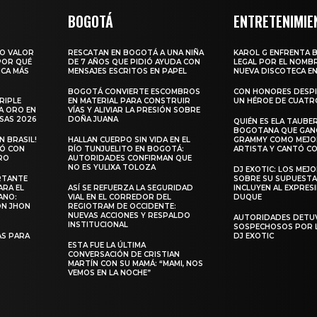
BOGOTÁ
ENTRETENIMIE
RO VALOR
RESCATAN EN BOGOTÁ A UNA NIÑA
KAROL G ENFRENTA 
 POR QUÉ
DE 7 AÑOS QUE PIDIÓ AYUDA CON
LEGAL POR EL NOMBR
ICA MÁS
MENSAJES ESCRITOS EN PAPEL
NUEVA DISCOTECA EN
BOGOTÁ CONVIERTE ESCOMBROS
CON HONORES DESPI
RIPLE
EN MATERIAL PARA CONSTRUIR
UN HÉROE DE CUATR
A ORO EN
VÍAS Y ALIVIAR LA PRESIÓN SOBRE
SAS 2026
DOÑA JUANA
QUIÉN ES ELA TAUBER
BOGOTANA QUE GANÓ
 BRASIL!
HALLAN CUERPO SIN VIDA EN EL
GRAMMY COMO MEJO
LÓ CON
RÍO TUNJUELITO EN BOGOTÁ:
ARTISTA Y CANTÓ CO
RO
AUTORIDADES CONFIRMAN QUE
NO ES YULIXA TOLOZA
DJ EXOTIC: LOS MEJ
RTANTE
SOBRE SU SUPUESTA
ARA EL
ASÍ SE REFUERZA LA SEGURIDAD
INCLUYEN AL EXPRES
ANO:
VIAL EN EL CORREDOR DEL
DUQUE
ON JHON
REGIOTRAM DE OCCIDENTE:
NUEVAS ACCIONES Y RESPALDO
AUTORIDADES DETU
INSTITUCIONAL
SOSPECHOSOS POR 
S PARA
DJ EXOTIC
ESTA FUE LA ÚLTIMA
CONVERSACIÓN DE CRISTIAN
MARTÍN CON SU MAMÁ: “MAMI, NOS
VEMOS EN LA NOCHE”