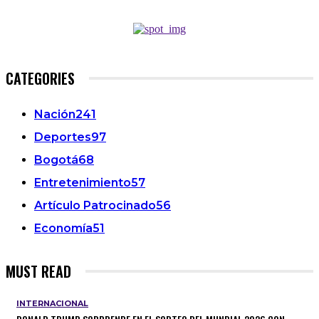
CATEGORIES
Nación
241
Deportes
97
Bogotá
68
Entretenimiento
57
Artículo Patrocinado
56
Economía
51
MUST READ
INTERNACIONAL