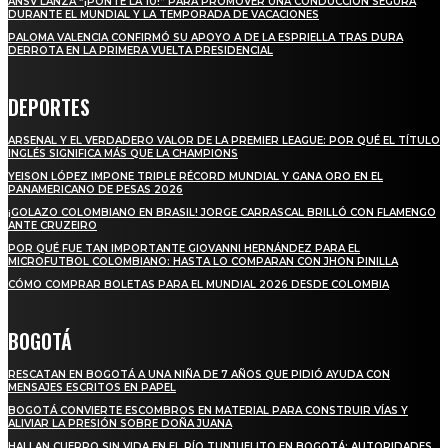
ANSV LANZA “¡PONTE LA 10!” PARA PROMOVER UNA CONDUCCIÓN SEGURA
DURANTE EL MUNDIAL Y LA TEMPORADA DE VACACIONES
PALOMA VALENCIA CONFIRMÓ SU APOYO A DE LA ESPRIELLA TRAS DURA
DERROTA EN LA PRIMERA VUELTA PRESIDENCIAL
DEPORTES
ARSENAL Y EL VERDADERO VALOR DE LA PREMIER LEAGUE: POR QUÉ EL TÍTULO
INGLÉS SIGNIFICA MÁS QUE LA CHAMPIONS
YEISON LÓPEZ IMPONE TRIPLE RÉCORD MUNDIAL Y GANA ORO EN EL
PANAMERICANO DE PESAS 2026
¡GOLAZO COLOMBIANO EN BRASIL! JORGE CARRASCAL BRILLÓ CON FLAMENGO
ANTE CRUZEIRO
POR QUÉ FUE TAN IMPORTANTE GIOVANNI HERNÁNDEZ PARA EL
MICROFUTBOL COLOMBIANO: HASTA LO COMPARAN CON JHON PINILLA
CÓMO COMPRAR BOLETAS PARA EL MUNDIAL 2026 DESDE COLOMBIA
BOGOTÁ
RESCATAN EN BOGOTÁ A UNA NIÑA DE 7 AÑOS QUE PIDIÓ AYUDA CON
MENSAJES ESCRITOS EN PAPEL
BOGOTÁ CONVIERTE ESCOMBROS EN MATERIAL PARA CONSTRUIR VÍAS Y
ALIVIAR LA PRESIÓN SOBRE DOÑA JUANA
HALLAN CUERPO SIN VIDA EN EL RÍO TUNJUELITO EN BOGOTÁ: AUTORIDADES