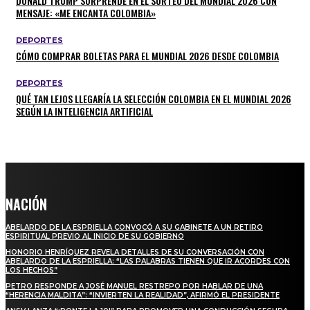
DONALD TRUMP SORPRENDE EN EL SORTEO DEL MUNDIAL 2026 CON
MENSAJE: «ME ENCANTA COLOMBIA»
DEPORTES
CÓMO COMPRAR BOLETAS PARA EL MUNDIAL 2026 DESDE COLOMBIA
DEPORTES
QUÉ TAN LEJOS LLEGARÍA LA SELECCIÓN COLOMBIA EN EL MUNDIAL 2026
SEGÚN LA INTELIGENCIA ARTIFICIAL
NACIÓN
ABELARDO DE LA ESPRIELLA CONVOCÓ A SU GABINETE A UN RETIRO
ESPIRITUAL PREVIO AL INICIO DE SU GOBIERNO
HONORIO HENRÍQUEZ REVELA DETALLES DE SU CONVERSACIÓN CON
ABELARDO DE LA ESPRIELLA: “LAS PALABRAS TIENEN QUE IR ACORDES CON
LOS HECHOS”
PETRO RESPONDE A JOSÉ MANUEL RESTREPO POR HABLAR DE UNA
“HERENCIA MALDITA”: “INVIERTEN LA REALIDAD”, AFIRMÓ EL PRESIDENTE