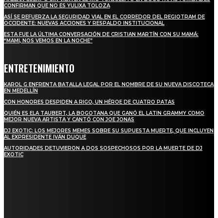
CONFIRMAN QUE NO ES YULIXA TOLOZA
ASÍ SE REFUERZA LA SEGURIDAD VIAL EN EL CORREDOR DEL REGIOTRAM DE
OCCIDENTE: NUEVAS ACCIONES Y RESPALDO INSTITUCIONAL
ESTA FUE LA ÚLTIMA CONVERSACIÓN DE CRISTIAN MARTÍN CON SU MAMÁ:
“MAMI, NOS VEMOS EN LA NOCHE”
ENTRETENIMIENTO
KAROL G ENFRENTA BATALLA LEGAL POR EL NOMBRE DE SU NUEVA DISCOTECA
EN MEDELLÍN
CON HONORES DESPIDEN A RIGO, UN HÉROE DE CUATRO PATAS
QUIÉN ES ELA TAUBERT, LA BOGOTANA QUE GANÓ EL LATIN GRAMMY COMO
MEJOR NUEVA ARTISTA Y CANTÓ CON JOE JONAS
DJ EXOTIC: LOS MEJORES MEMES SOBRE SU SUPUESTA MUERTE, QUE INCLUYEN
AL EXPRESIDENTE IVÁN DUQUE
AUTORIDADES DETUVIERON A DOS SOSPECHOSOS POR LA MUERTE DE DJ
EXOTIC
SUSCRÍBETE
TO BE UPDATED WITH ALL THE LATEST NEWS, OFFERS AND SPECIAL
ANNOUNCEMENTS.