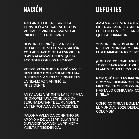
NACIÓN
DEPORTES
ABELARDO DE LA ESPRIELLA
ARSENAL Y EL VERDADE
CONVOCÓ A SU GABINETE A UN
DE LA PREMIER LEAGUE:
RETIRO ESPIRITUAL PREVIO AL
EL TÍTULO INGLÉS SIGNIF
INICIO DE SU GOBIERNO
QUE LA CHAMPIONS
HONORIO HENRÍQUEZ REVELA
YEISON LÓPEZ IMPONE T
DETALLES DE SU CONVERSACIÓN
RÉCORD MUNDIAL Y GAN
CON ABELARDO DE LA ESPRIELLA:
EL PANAMERICANO DE PE
“LAS PALABRAS TIENEN QUE IR
ACORDES CON LOS HECHOS”
¡GOLAZO COLOMBIANO EN
JORGE CARRASCAL BRIL
PETRO RESPONDE A JOSÉ MANUEL
FLAMENGO ANTE CRUZEI
RESTREPO POR HABLAR DE UNA
“HERENCIA MALDITA”: “INVIERTEN
POR QUÉ FUE TAN IMPO
LA REALIDAD”, AFIRMÓ EL
GIOVANNI HERNÁNDEZ P
PRESIDENTE
MICROFUTBOL COLOMBI
HASTA LO COMPARAN C
ANSV LANZA “¡PONTE LA 10!” PARA
PINILLA
PROMOVER UNA CONDUCCIÓN
SEGURA DURANTE EL MUNDIAL Y
CÓMO COMPRAR BOLETA
LA TEMPORADA DE VACACIONES
EL MUNDIAL 2026 DESDE
COLOMBIA
PALOMA VALENCIA CONFIRMÓ SU
APOYO A DE LA ESPRIELLA TRAS
DURA DERROTA EN LA PRIMERA
VUELTA PRESIDENCIAL