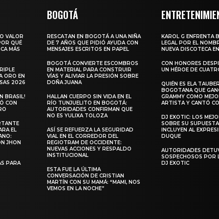
BOGOTÁ
ENTRETENIMIE
RO VALOR
RESCATAN EN BOGOTÁ A UNA NIÑA
KAROL G ENFRENTA 
 POR QUÉ
DE 7 AÑOS QUE PIDIÓ AYUDA CON
LEGAL POR EL NOMBR
ICA MÁS
MENSAJES ESCRITOS EN PAPEL
NUEVA DISCOTECA EN
BOGOTÁ CONVIERTE ESCOMBROS
CON HONORES DESPI
RIPLE
EN MATERIAL PARA CONSTRUIR
UN HÉROE DE CUATR
A ORO EN
VÍAS Y ALIVIAR LA PRESIÓN SOBRE
SAS 2026
DOÑA JUANA
QUIÉN ES ELA TAUBER
BOGOTANA QUE GANÓ
 BRASIL!
HALLAN CUERPO SIN VIDA EN EL
GRAMMY COMO MEJO
LÓ CON
RÍO TUNJUELITO EN BOGOTÁ:
ARTISTA Y CANTÓ CO
RO
AUTORIDADES CONFIRMAN QUE
NO ES YULIXA TOLOZA
DJ EXOTIC: LOS MEJ
RTANTE
SOBRE SU SUPUESTA
ARA EL
ASÍ SE REFUERZA LA SEGURIDAD
INCLUYEN AL EXPRES
ANO:
VIAL EN EL CORREDOR DEL
DUQUE
ON JHON
REGIOTRAM DE OCCIDENTE:
NUEVAS ACCIONES Y RESPALDO
AUTORIDADES DETU
INSTITUCIONAL
SOSPECHOSOS POR 
S PARA
DJ EXOTIC
ESTA FUE LA ÚLTIMA
CONVERSACIÓN DE CRISTIAN
MARTÍN CON SU MAMÁ: “MAMI, NOS
VEMOS EN LA NOCHE”