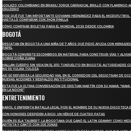
¡GOLAZO COLOMBIANO EN BRASIL! JORGE CARRASCAL BRILLÓ CON FLAMENGO 
CRUZEIRO
POR QUÉ FUE TAN IMPORTANTE GIOVANNI HERNÁNDEZ PARA EL MICROFUTBOL
HASTA LO COMPARAN CON JHON PINILLA
CÓMO COMPRAR BOLETAS PARA EL MUNDIAL 2026 DESDE COLOMBIA
BOGOTÁ
RESCATAN EN BOGOTÁ A UNA NIÑA DE 7 AÑOS QUE PIDIÓ AYUDA CON MENSAJES
PAPEL
BOGOTÁ CONVIERTE ESCOMBROS EN MATERIAL PARA CONSTRUIR VÍAS Y ALIVIA
SOBRE DOÑA JUANA
HALLAN CUERPO SIN VIDA EN EL RÍO TUNJUELITO EN BOGOTÁ: AUTORIDADES 
NO ES YULIXA TOLOZA
ASÍ SE REFUERZA LA SEGURIDAD VIAL EN EL CORREDOR DEL REGIOTRAM DE OCC
NUEVAS ACCIONES Y RESPALDO INSTITUCIONAL
ESTA FUE LA ÚLTIMA CONVERSACIÓN DE CRISTIAN MARTÍN CON SU MAMÁ: “MAMI
EN LA NOCHE”
ENTRETENIMIENTO
KAROL G ENFRENTA BATALLA LEGAL POR EL NOMBRE DE SU NUEVA DISCOTECA E
CON HONORES DESPIDEN A RIGO, UN HÉROE DE CUATRO PATAS
QUIÉN ES ELA TAUBERT, LA BOGOTANA QUE GANÓ EL LATIN GRAMMY COMO MEJ
ARTISTA Y CANTÓ CON JOE JONAS