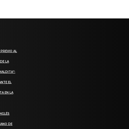
 PREVIO AL
DE LA
MALDITA”:
ANTE EL
TA EN LA
INGLÉS
CANO DE