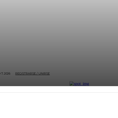
7, 2026
REGISTRARSE / UNIRSE
ECONOMÍA
BOGOTÁ
NACIÓN
ENTRETENIMI