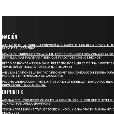
NACIÓN
ABELARDO DE LA ESPRIELLA CONVOCÓ A SU GABINETE A UN RETIRO ESPIRITUAL
INICIO DE SU GOBIERNO
HONORIO HENRÍQUEZ REVELA DETALLES DE SU CONVERSACIÓN CON ABELARDO 
ESPRIELLA: “LAS PALABRAS TIENEN QUE IR ACORDES CON LOS HECHOS”
PETRO RESPONDE A JOSÉ MANUEL RESTREPO POR HABLAR DE UNA “HERENCIA 
“INVIERTEN LA REALIDAD”, AFIRMÓ EL PRESIDENTE
ANSV LANZA “¡PONTE LA 10!” PARA PROMOVER UNA CONDUCCIÓN SEGURA DUR
MUNDIAL Y LA TEMPORADA DE VACACIONES
PALOMA VALENCIA CONFIRMÓ SU APOYO A DE LA ESPRIELLA TRAS DURA DERRO
PRIMERA VUELTA PRESIDENCIAL
DEPORTES
ARSENAL Y EL VERDADERO VALOR DE LA PREMIER LEAGUE: POR QUÉ EL TÍTULO 
SIGNIFICA MÁS QUE LA CHAMPIONS
YEISON LÓPEZ IMPONE TRIPLE RÉCORD MUNDIAL Y GANA ORO EN EL PANAMERI
PESAS 2026