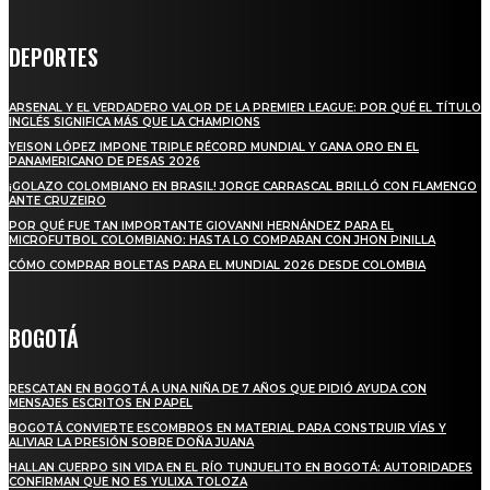
DEPORTES
ARSENAL Y EL VERDADERO VALOR DE LA PREMIER LEAGUE: POR QUÉ EL TÍTULO
INGLÉS SIGNIFICA MÁS QUE LA CHAMPIONS
YEISON LÓPEZ IMPONE TRIPLE RÉCORD MUNDIAL Y GANA ORO EN EL
PANAMERICANO DE PESAS 2026
¡GOLAZO COLOMBIANO EN BRASIL! JORGE CARRASCAL BRILLÓ CON FLAMENGO
ANTE CRUZEIRO
POR QUÉ FUE TAN IMPORTANTE GIOVANNI HERNÁNDEZ PARA EL
MICROFUTBOL COLOMBIANO: HASTA LO COMPARAN CON JHON PINILLA
CÓMO COMPRAR BOLETAS PARA EL MUNDIAL 2026 DESDE COLOMBIA
BOGOTÁ
RESCATAN EN BOGOTÁ A UNA NIÑA DE 7 AÑOS QUE PIDIÓ AYUDA CON
MENSAJES ESCRITOS EN PAPEL
BOGOTÁ CONVIERTE ESCOMBROS EN MATERIAL PARA CONSTRUIR VÍAS Y
ALIVIAR LA PRESIÓN SOBRE DOÑA JUANA
HALLAN CUERPO SIN VIDA EN EL RÍO TUNJUELITO EN BOGOTÁ: AUTORIDADES
CONFIRMAN QUE NO ES YULIXA TOLOZA