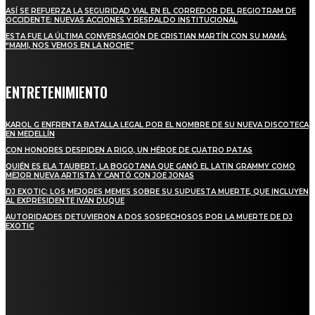
ASÍ SE REFUERZA LA SEGURIDAD VIAL EN EL CORREDOR DEL REGIOTRAM DE
OCCIDENTE: NUEVAS ACCIONES Y RESPALDO INSTITUCIONAL
ESTA FUE LA ÚLTIMA CONVERSACIÓN DE CRISTIAN MARTÍN CON SU MAMÁ:
“MAMI, NOS VEMOS EN LA NOCHE”
ENTRETENIMIENTO
KAROL G ENFRENTA BATALLA LEGAL POR EL NOMBRE DE SU NUEVA DISCOTECA
EN MEDELLÍN
CON HONORES DESPIDEN A RIGO, UN HÉROE DE CUATRO PATAS
QUIÉN ES ELA TAUBERT, LA BOGOTANA QUE GANÓ EL LATIN GRAMMY COMO
MEJOR NUEVA ARTISTA Y CANTÓ CON JOE JONAS
DJ EXOTIC: LOS MEJORES MEMES SOBRE SU SUPUESTA MUERTE, QUE INCLUYEN
AL EXPRESIDENTE IVÁN DUQUE
AUTORIDADES DETUVIERON A DOS SOSPECHOSOS POR LA MUERTE DE DJ
EXOTIC
SUSCRÍBETE
TO BE UPDATED WITH ALL THE LATEST NEWS, OFFERS AND SPECIAL
ANNOUNCEMENTS.