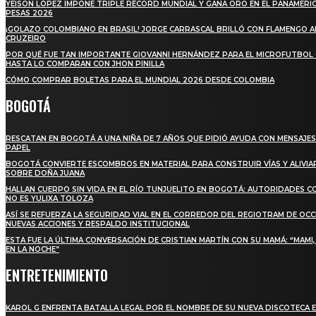
YEISON LÓPEZ IMPONE TRIPLE RÉCORD MUNDIAL Y GANA ORO EN EL PANAMERI
PESAS 2026
¡GOLAZO COLOMBIANO EN BRASIL! JORGE CARRASCAL BRILLÓ CON FLAMENGO 
CRUZEIRO
POR QUÉ FUE TAN IMPORTANTE GIOVANNI HERNÁNDEZ PARA EL MICROFUTBOL
HASTA LO COMPARAN CON JHON PINILLA
CÓMO COMPRAR BOLETAS PARA EL MUNDIAL 2026 DESDE COLOMBIA
BOGOTÁ
RESCATAN EN BOGOTÁ A UNA NIÑA DE 7 AÑOS QUE PIDIÓ AYUDA CON MENSAJES
PAPEL
BOGOTÁ CONVIERTE ESCOMBROS EN MATERIAL PARA CONSTRUIR VÍAS Y ALIVIA
SOBRE DOÑA JUANA
HALLAN CUERPO SIN VIDA EN EL RÍO TUNJUELITO EN BOGOTÁ: AUTORIDADES 
NO ES YULIXA TOLOZA
ASÍ SE REFUERZA LA SEGURIDAD VIAL EN EL CORREDOR DEL REGIOTRAM DE OCC
NUEVAS ACCIONES Y RESPALDO INSTITUCIONAL
ESTA FUE LA ÚLTIMA CONVERSACIÓN DE CRISTIAN MARTÍN CON SU MAMÁ: “MAMI
EN LA NOCHE”
ENTRETENIMIENTO
KAROL G ENFRENTA BATALLA LEGAL POR EL NOMBRE DE SU NUEVA DISCOTECA E