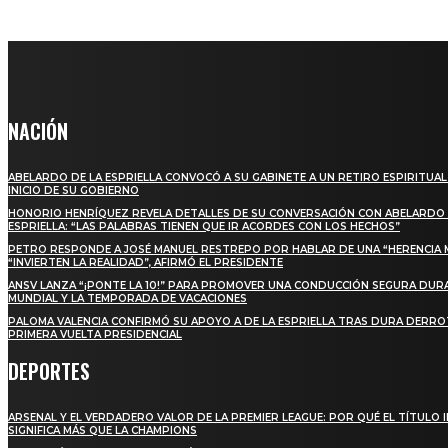
NACIÓN
ABELARDO DE LA ESPRIELLA CONVOCÓ A SU GABINETE A UN RETIRO ESPIRITUAL
INICIO DE SU GOBIERNO
HONORIO HENRÍQUEZ REVELA DETALLES DE SU CONVERSACIÓN CON ABELARDO 
ESPRIELLA: “LAS PALABRAS TIENEN QUE IR ACORDES CON LOS HECHOS”
PETRO RESPONDE A JOSÉ MANUEL RESTREPO POR HABLAR DE UNA “HERENCIA 
“INVIERTEN LA REALIDAD”, AFIRMÓ EL PRESIDENTE
ANSV LANZA “¡PONTE LA 10!” PARA PROMOVER UNA CONDUCCIÓN SEGURA DUR
MUNDIAL Y LA TEMPORADA DE VACACIONES
PALOMA VALENCIA CONFIRMÓ SU APOYO A DE LA ESPRIELLA TRAS DURA DERRO
PRIMERA VUELTA PRESIDENCIAL
DEPORTES
ARSENAL Y EL VERDADERO VALOR DE LA PREMIER LEAGUE: POR QUÉ EL TÍTULO 
SIGNIFICA MÁS QUE LA CHAMPIONS