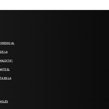
 PREVIO AL
DE LA
MALDITA”:
ANTE EL
TA EN LA
INGLÉS