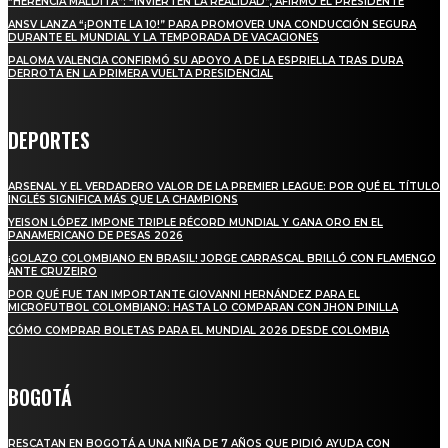
“HERENCIA MALDITA”: “INVIERTEN LA REALIDAD”, AFIRMÓ EL PRESIDENTE
ANSV LANZA “¡PONTE LA 10!” PARA PROMOVER UNA CONDUCCIÓN SEGURA
DURANTE EL MUNDIAL Y LA TEMPORADA DE VACACIONES
PALOMA VALENCIA CONFIRMÓ SU APOYO A DE LA ESPRIELLA TRAS DURA
DERROTA EN LA PRIMERA VUELTA PRESIDENCIAL
DEPORTES
ARSENAL Y EL VERDADERO VALOR DE LA PREMIER LEAGUE: POR QUÉ EL TÍTULO
INGLÉS SIGNIFICA MÁS QUE LA CHAMPIONS
YEISON LÓPEZ IMPONE TRIPLE RÉCORD MUNDIAL Y GANA ORO EN EL
PANAMERICANO DE PESAS 2026
¡GOLAZO COLOMBIANO EN BRASIL! JORGE CARRASCAL BRILLÓ CON FLAMENGO
ANTE CRUZEIRO
POR QUÉ FUE TAN IMPORTANTE GIOVANNI HERNÁNDEZ PARA EL
MICROFUTBOL COLOMBIANO: HASTA LO COMPARAN CON JHON PINILLA
CÓMO COMPRAR BOLETAS PARA EL MUNDIAL 2026 DESDE COLOMBIA
BOGOTÁ
RESCATAN EN BOGOTÁ A UNA NIÑA DE 7 AÑOS QUE PIDIÓ AYUDA CON