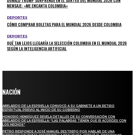
DONALD TRUMP SORPRENDE EN EL SORTEO DEL MUNDIAL 2026 CON
MENSAJE: «ME ENCANTA COLOMBIA»
DEPORTES
CÓMO COMPRAR BOLETAS PARA EL MUNDIAL 2026 DESDE COLOMBIA
DEPORTES
QUÉ TAN LEJOS LLEGARÍA LA SELECCIÓN COLOMBIA EN EL MUNDIAL 2026
SEGÚN LA INTELIGENCIA ARTIFICIAL
NACIÓN
ABELARDO DE LA ESPRIELLA CONVOCÓ A SU GABINETE A UN RETIRO
ESPIRITUAL PREVIO AL INICIO DE SU GOBIERNO
HONORIO HENRÍQUEZ REVELA DETALLES DE SU CONVERSACIÓN CON
ABELARDO DE LA ESPRIELLA: “LAS PALABRAS TIENEN QUE IR ACORDES CON
LOS HECHOS”
PETRO RESPONDE A JOSÉ MANUEL RESTREPO POR HABLAR DE UNA