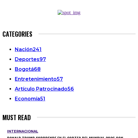
CATEGORIES
Nación
241
Deportes
97
Bogotá
68
Entretenimiento
57
Artículo Patrocinado
56
Economía
51
MUST READ
INTERNACIONAL