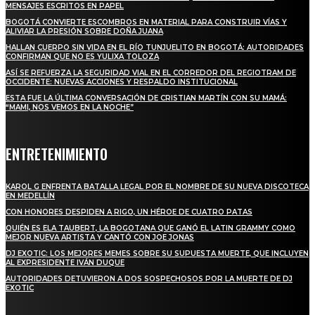
MENSAJES ESCRITOS EN PAPEL
BOGOTÁ CONVIERTE ESCOMBROS EN MATERIAL PARA CONSTRUIR VÍAS Y
ALIVIAR LA PRESIÓN SOBRE DOÑA JUANA
HALLAN CUERPO SIN VIDA EN EL RÍO TUNJUELITO EN BOGOTÁ: AUTORIDADES
CONFIRMAN QUE NO ES YULIXA TOLOZA
ASÍ SE REFUERZA LA SEGURIDAD VIAL EN EL CORREDOR DEL REGIOTRAM DE
OCCIDENTE: NUEVAS ACCIONES Y RESPALDO INSTITUCIONAL
ESTA FUE LA ÚLTIMA CONVERSACIÓN DE CRISTIAN MARTÍN CON SU MAMÁ:
“MAMI, NOS VEMOS EN LA NOCHE”
ENTRETENIMIENTO
KAROL G ENFRENTA BATALLA LEGAL POR EL NOMBRE DE SU NUEVA DISCOTECA
EN MEDELLÍN
CON HONORES DESPIDEN A RIGO, UN HÉROE DE CUATRO PATAS
QUIÉN ES ELA TAUBERT, LA BOGOTANA QUE GANÓ EL LATIN GRAMMY COMO
MEJOR NUEVA ARTISTA Y CANTÓ CON JOE JONAS
DJ EXOTIC: LOS MEJORES MEMES SOBRE SU SUPUESTA MUERTE, QUE INCLUYEN
AL EXPRESIDENTE IVÁN DUQUE
AUTORIDADES DETUVIERON A DOS SOSPECHOSOS POR LA MUERTE DE DJ
EXOTIC