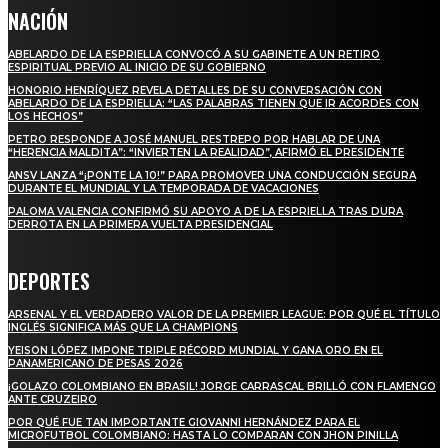
NACIÓN
ABELARDO DE LA ESPRIELLA CONVOCÓ A SU GABINETE A UN RETIRO
ESPIRITUAL PREVIO AL INICIO DE SU GOBIERNO
HONORIO HENRÍQUEZ REVELA DETALLES DE SU CONVERSACIÓN CON
ABELARDO DE LA ESPRIELLA: “LAS PALABRAS TIENEN QUE IR ACORDES CON
LOS HECHOS”
PETRO RESPONDE A JOSÉ MANUEL RESTREPO POR HABLAR DE UNA
“HERENCIA MALDITA”: “INVIERTEN LA REALIDAD”, AFIRMÓ EL PRESIDENTE
ANSV LANZA “¡PONTE LA 10!” PARA PROMOVER UNA CONDUCCIÓN SEGURA
DURANTE EL MUNDIAL Y LA TEMPORADA DE VACACIONES
PALOMA VALENCIA CONFIRMÓ SU APOYO A DE LA ESPRIELLA TRAS DURA
DERROTA EN LA PRIMERA VUELTA PRESIDENCIAL
DEPORTES
ARSENAL Y EL VERDADERO VALOR DE LA PREMIER LEAGUE: POR QUÉ EL TÍTULO
INGLÉS SIGNIFICA MÁS QUE LA CHAMPIONS
YEISON LÓPEZ IMPONE TRIPLE RÉCORD MUNDIAL Y GANA ORO EN EL
PANAMERICANO DE PESAS 2026
¡GOLAZO COLOMBIANO EN BRASIL! JORGE CARRASCAL BRILLÓ CON FLAMENGO
ANTE CRUZEIRO
POR QUÉ FUE TAN IMPORTANTE GIOVANNI HERNÁNDEZ PARA EL
MICROFUTBOL COLOMBIANO: HASTA LO COMPARAN CON JHON PINILLA