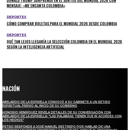
DONALD TRUMP SORPRENDE EN EL SORTEO DEL MUNDIAL 2026 CON
MENSAJE: «ME ENCANTA COLOMBIA»
DEPORTES
CÓMO COMPRAR BOLETAS PARA EL MUNDIAL 2026 DESDE COLOMBIA
DEPORTES
QUÉ TAN LEJOS LLEGARÍA LA SELECCIÓN COLOMBIA EN EL MUNDIAL 2026
SEGÚN LA INTELIGENCIA ARTIFICIAL
NACIÓN
ABELARDO DE LA ESPRIELLA CONVOCÓ A SU GABINETE A UN RETIRO
ESPIRITUAL PREVIO AL INICIO DE SU GOBIERNO
HONORIO HENRÍQUEZ REVELA DETALLES DE SU CONVERSACIÓN CON
ABELARDO DE LA ESPRIELLA: “LAS PALABRAS TIENEN QUE IR ACORDES CON
LOS HECHOS”
PETRO RESPONDE A JOSÉ MANUEL RESTREPO POR HABLAR DE UNA