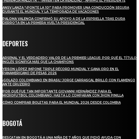
“HERENCIA MALDITA”: “INVIERTEN LA REALIDAD”, AFIRMÓ EL PRESIDENTE
ANSV LANZA “¡PONTE LA 10!” PARA PROMOVER UNA CONDUCCIÓN SEGURA
DURANTE EL MUNDIAL Y LA TEMPORADA DE VACACIONES
PALOMA VALENCIA CONFIRMÓ SU APOYO A DE LA ESPRIELLA TRAS DURA
DERROTA EN LA PRIMERA VUELTA PRESIDENCIAL
DEPORTES
ARSENAL Y EL VERDADERO VALOR DE LA PREMIER LEAGUE: POR QUÉ EL TÍTULO
INGLÉS SIGNIFICA MÁS QUE LA CHAMPIONS
YEISON LÓPEZ IMPONE TRIPLE RÉCORD MUNDIAL Y GANA ORO EN EL
PANAMERICANO DE PESAS 2026
¡GOLAZO COLOMBIANO EN BRASIL! JORGE CARRASCAL BRILLÓ CON FLAMENGO
ANTE CRUZEIRO
POR QUÉ FUE TAN IMPORTANTE GIOVANNI HERNÁNDEZ PARA EL
MICROFUTBOL COLOMBIANO: HASTA LO COMPARAN CON JHON PINILLA
CÓMO COMPRAR BOLETAS PARA EL MUNDIAL 2026 DESDE COLOMBIA
BOGOTÁ
RESCATAN EN BOGOTÁ A UNA NIÑA DE 7 AÑOS QUE PIDIÓ AYUDA CON