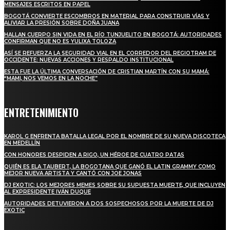
MENSAJES ESCRITOS EN PAPEL
BOGOTÁ CONVIERTE ESCOMBROS EN MATERIAL PARA CONSTRUIR VÍAS Y
ALIVIAR LA PRESIÓN SOBRE DOÑA JUANA
HALLAN CUERPO SIN VIDA EN EL RÍO TUNJUELITO EN BOGOTÁ: AUTORIDADES
CONFIRMAN QUE NO ES YULIXA TOLOZA
ASÍ SE REFUERZA LA SEGURIDAD VIAL EN EL CORREDOR DEL REGIOTRAM DE
OCCIDENTE: NUEVAS ACCIONES Y RESPALDO INSTITUCIONAL
ESTA FUE LA ÚLTIMA CONVERSACIÓN DE CRISTIAN MARTÍN CON SU MAMÁ:
“MAMI, NOS VEMOS EN LA NOCHE”
ENTRETENIMIENTO
KAROL G ENFRENTA BATALLA LEGAL POR EL NOMBRE DE SU NUEVA DISCOTECA
EN MEDELLÍN
CON HONORES DESPIDEN A RIGO, UN HÉROE DE CUATRO PATAS
QUIÉN ES ELA TAUBERT, LA BOGOTANA QUE GANÓ EL LATIN GRAMMY COMO
MEJOR NUEVA ARTISTA Y CANTÓ CON JOE JONAS
DJ EXOTIC: LOS MEJORES MEMES SOBRE SU SUPUESTA MUERTE, QUE INCLUYEN
AL EXPRESIDENTE IVÁN DUQUE
AUTORIDADES DETUVIERON A DOS SOSPECHOSOS POR LA MUERTE DE DJ
EXOTIC