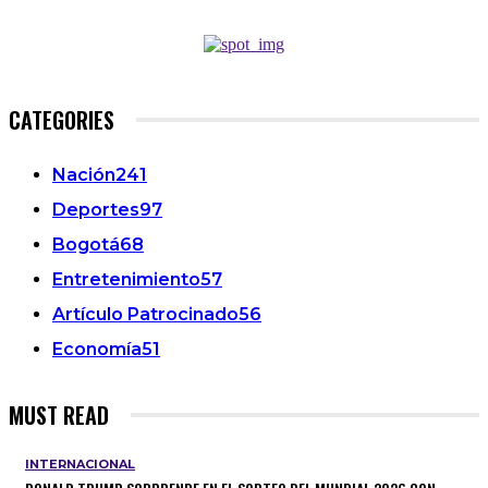
CATEGORIES
Nación
241
Deportes
97
Bogotá
68
Entretenimiento
57
Artículo Patrocinado
56
Economía
51
MUST READ
INTERNACIONAL