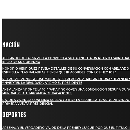
NACIÓN
ABELARDO DE LA ESPRIELLA CONVOCÓ A SU GABINETE A UN RETIRO ESPIRITUAL
INICIO DE SU GOBIERNO
HONORIO HENRÍQUEZ REVELA DETALLES DE SU CONVERSACIÓN CON ABELARDO 
ESPRIELLA: “LAS PALABRAS TIENEN QUE IR ACORDES CON LOS HECHOS”
PETRO RESPONDE A JOSÉ MANUEL RESTREPO POR HABLAR DE UNA “HERENCIA 
“INVIERTEN LA REALIDAD”, AFIRMÓ EL PRESIDENTE
ANSV LANZA “¡PONTE LA 10!” PARA PROMOVER UNA CONDUCCIÓN SEGURA DUR
MUNDIAL Y LA TEMPORADA DE VACACIONES
PALOMA VALENCIA CONFIRMÓ SU APOYO A DE LA ESPRIELLA TRAS DURA DERRO
PRIMERA VUELTA PRESIDENCIAL
DEPORTES
ARSENAL Y EL VERDADERO VALOR DE LA PREMIER LEAGUE: POR QUÉ EL TÍTULO 