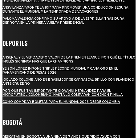
“HERENCIA MALDITA”: “INVIERTEN LA REALIDAD”, AFIRMÓ EL PRESIDENTE
ANSV LANZA “¡PONTE LA 10!” PARA PROMOVER UNA CONDUCCIÓN SEGURA
DURANTE EL MUNDIAL Y LA TEMPORADA DE VACACIONES
PALOMA VALENCIA CONFIRMÓ SU APOYO A DE LA ESPRIELLA TRAS DURA
DERROTA EN LA PRIMERA VUELTA PRESIDENCIAL
DEPORTES
ARSENAL Y EL VERDADERO VALOR DE LA PREMIER LEAGUE: POR QUÉ EL TÍTULO
INGLÉS SIGNIFICA MÁS QUE LA CHAMPIONS
YEISON LÓPEZ IMPONE TRIPLE RÉCORD MUNDIAL Y GANA ORO EN EL
PANAMERICANO DE PESAS 2026
¡GOLAZO COLOMBIANO EN BRASIL! JORGE CARRASCAL BRILLÓ CON FLAMENGO
ANTE CRUZEIRO
POR QUÉ FUE TAN IMPORTANTE GIOVANNI HERNÁNDEZ PARA EL
MICROFUTBOL COLOMBIANO: HASTA LO COMPARAN CON JHON PINILLA
CÓMO COMPRAR BOLETAS PARA EL MUNDIAL 2026 DESDE COLOMBIA
BOGOTÁ
RESCATAN EN BOGOTÁ A UNA NIÑA DE 7 AÑOS QUE PIDIÓ AYUDA CON