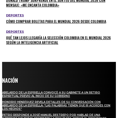
DONALD TRUMP SORPRENDE EN EL SORTEO DEL MUNDIAL 2026 CON
MENSAJE: «ME ENCANTA COLOMBIA»
DEPORTES
CÓMO COMPRAR BOLETAS PARA EL MUNDIAL 2026 DESDE COLOMBIA
DEPORTES
QUÉ TAN LEJOS LLEGARÍA LA SELECCIÓN COLOMBIA EN EL MUNDIAL 2026
SEGÚN LA INTELIGENCIA ARTIFICIAL
NACIÓN
ABELARDO DE LA ESPRIELLA CONVOCÓ A SU GABINETE A UN RETIRO
ESPIRITUAL PREVIO AL INICIO DE SU GOBIERNO
HONORIO HENRÍQUEZ REVELA DETALLES DE SU CONVERSACIÓN CON
ABELARDO DE LA ESPRIELLA: “LAS PALABRAS TIENEN QUE IR ACORDES CON
LOS HECHOS”
PETRO RESPONDE A JOSÉ MANUEL RESTREPO POR HABLAR DE UNA