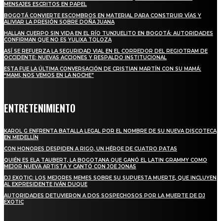
MENSAJES ESCRITOS EN PAPEL
BOGOTÁ CONVIERTE ESCOMBROS EN MATERIAL PARA CONSTRUIR VÍAS Y
ALIVIAR LA PRESIÓN SOBRE DOÑA JUANA
HALLAN CUERPO SIN VIDA EN EL RÍO TUNJUELITO EN BOGOTÁ: AUTORIDADES
CONFIRMAN QUE NO ES YULIXA TOLOZA
ASÍ SE REFUERZA LA SEGURIDAD VIAL EN EL CORREDOR DEL REGIOTRAM DE
OCCIDENTE: NUEVAS ACCIONES Y RESPALDO INSTITUCIONAL
ESTA FUE LA ÚLTIMA CONVERSACIÓN DE CRISTIAN MARTÍN CON SU MAMÁ:
“MAMI, NOS VEMOS EN LA NOCHE”
ENTRETENIMIENTO
KAROL G ENFRENTA BATALLA LEGAL POR EL NOMBRE DE SU NUEVA DISCOTECA
EN MEDELLÍN
CON HONORES DESPIDEN A RIGO, UN HÉROE DE CUATRO PATAS
QUIÉN ES ELA TAUBERT, LA BOGOTANA QUE GANÓ EL LATIN GRAMMY COMO
MEJOR NUEVA ARTISTA Y CANTÓ CON JOE JONAS
DJ EXOTIC: LOS MEJORES MEMES SOBRE SU SUPUESTA MUERTE, QUE INCLUYEN
AL EXPRESIDENTE IVÁN DUQUE
AUTORIDADES DETUVIERON A DOS SOSPECHOSOS POR LA MUERTE DE DJ
EXOTIC