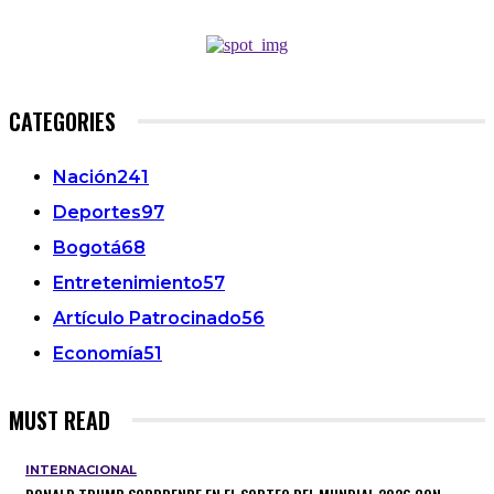
CATEGORIES
Nación
241
Deportes
97
Bogotá
68
Entretenimiento
57
Artículo Patrocinado
56
Economía
51
MUST READ
INTERNACIONAL