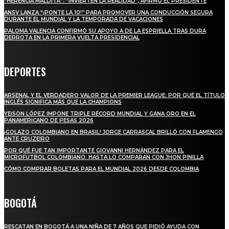
“HERENCIA MALDITA”: “INVIERTEN LA REALIDAD”, AFIRMÓ EL PRESIDENTE
ANSV LANZA “¡PONTE LA 10!” PARA PROMOVER UNA CONDUCCIÓN SEGURA
DURANTE EL MUNDIAL Y LA TEMPORADA DE VACACIONES
PALOMA VALENCIA CONFIRMÓ SU APOYO A DE LA ESPRIELLA TRAS DURA
DERROTA EN LA PRIMERA VUELTA PRESIDENCIAL
DEPORTES
ARSENAL Y EL VERDADERO VALOR DE LA PREMIER LEAGUE: POR QUÉ EL TÍTULO
INGLÉS SIGNIFICA MÁS QUE LA CHAMPIONS
YEISON LÓPEZ IMPONE TRIPLE RÉCORD MUNDIAL Y GANA ORO EN EL
PANAMERICANO DE PESAS 2026
¡GOLAZO COLOMBIANO EN BRASIL! JORGE CARRASCAL BRILLÓ CON FLAMENGO
ANTE CRUZEIRO
POR QUÉ FUE TAN IMPORTANTE GIOVANNI HERNÁNDEZ PARA EL
MICROFUTBOL COLOMBIANO: HASTA LO COMPARAN CON JHON PINILLA
CÓMO COMPRAR BOLETAS PARA EL MUNDIAL 2026 DESDE COLOMBIA
BOGOTÁ
RESCATAN EN BOGOTÁ A UNA NIÑA DE 7 AÑOS QUE PIDIÓ AYUDA CON