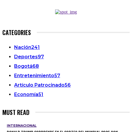
CATEGORIES
Nación
241
Deportes
97
Bogotá
68
Entretenimiento
57
Artículo Patrocinado
56
Economía
51
MUST READ
INTERNACIONAL