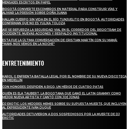
MENSAJES ESCRITOS EN PAPEL
BOGOTÁ CONVIERTE ESCOMBROS EN MATERIAL PARA CONSTRUIR VÍAS Y
ALIVIAR LA PRESIÓN SOBRE DOÑA JUANA
HALLAN CUERPO SIN VIDA EN EL RÍO TUNJUELITO EN BOGOTÁ: AUTORIDADES
CONFIRMAN QUE NO ES YULIXA TOLOZA
ASÍ SE REFUERZA LA SEGURIDAD VIAL EN EL CORREDOR DEL REGIOTRAM DE
OCCIDENTE: NUEVAS ACCIONES Y RESPALDO INSTITUCIONAL
ESTA FUE LA ÚLTIMA CONVERSACIÓN DE CRISTIAN MARTÍN CON SU MAMÁ:
“MAMI, NOS VEMOS EN LA NOCHE”
ENTRETENIMIENTO
KAROL G ENFRENTA BATALLA LEGAL POR EL NOMBRE DE SU NUEVA DISCOTECA
EN MEDELLÍN
CON HONORES DESPIDEN A RIGO, UN HÉROE DE CUATRO PATAS
QUIÉN ES ELA TAUBERT, LA BOGOTANA QUE GANÓ EL LATIN GRAMMY COMO
MEJOR NUEVA ARTISTA Y CANTÓ CON JOE JONAS
DJ EXOTIC: LOS MEJORES MEMES SOBRE SU SUPUESTA MUERTE, QUE INCLUYEN
AL EXPRESIDENTE IVÁN DUQUE
AUTORIDADES DETUVIERON A DOS SOSPECHOSOS POR LA MUERTE DE DJ
EXOTIC