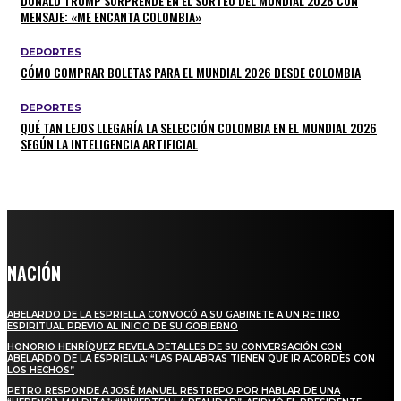
DONALD TRUMP SORPRENDE EN EL SORTEO DEL MUNDIAL 2026 CON
MENSAJE: «ME ENCANTA COLOMBIA»
DEPORTES
CÓMO COMPRAR BOLETAS PARA EL MUNDIAL 2026 DESDE COLOMBIA
DEPORTES
QUÉ TAN LEJOS LLEGARÍA LA SELECCIÓN COLOMBIA EN EL MUNDIAL 2026
SEGÚN LA INTELIGENCIA ARTIFICIAL
NACIÓN
ABELARDO DE LA ESPRIELLA CONVOCÓ A SU GABINETE A UN RETIRO
ESPIRITUAL PREVIO AL INICIO DE SU GOBIERNO
HONORIO HENRÍQUEZ REVELA DETALLES DE SU CONVERSACIÓN CON
ABELARDO DE LA ESPRIELLA: “LAS PALABRAS TIENEN QUE IR ACORDES CON
LOS HECHOS”
PETRO RESPONDE A JOSÉ MANUEL RESTREPO POR HABLAR DE UNA