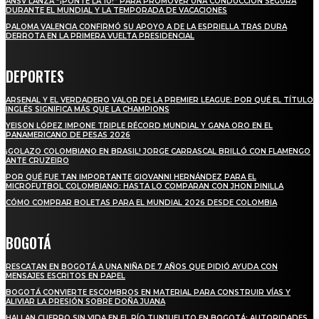
ANSV LANZA “¡PONTE LA 10!” PARA PROMOVER UNA CONDUCCIÓN SEGURA
DURANTE EL MUNDIAL Y LA TEMPORADA DE VACACIONES
PALOMA VALENCIA CONFIRMÓ SU APOYO A DE LA ESPRIELLA TRAS DURA
DERROTA EN LA PRIMERA VUELTA PRESIDENCIAL
DEPORTES
ARSENAL Y EL VERDADERO VALOR DE LA PREMIER LEAGUE: POR QUÉ EL TÍTULO
INGLÉS SIGNIFICA MÁS QUE LA CHAMPIONS
YEISON LÓPEZ IMPONE TRIPLE RÉCORD MUNDIAL Y GANA ORO EN EL
PANAMERICANO DE PESAS 2026
¡GOLAZO COLOMBIANO EN BRASIL! JORGE CARRASCAL BRILLÓ CON FLAMENGO
ANTE CRUZEIRO
POR QUÉ FUE TAN IMPORTANTE GIOVANNI HERNÁNDEZ PARA EL
MICROFUTBOL COLOMBIANO: HASTA LO COMPARAN CON JHON PINILLA
CÓMO COMPRAR BOLETAS PARA EL MUNDIAL 2026 DESDE COLOMBIA
BOGOTÁ
RESCATAN EN BOGOTÁ A UNA NIÑA DE 7 AÑOS QUE PIDIÓ AYUDA CON
MENSAJES ESCRITOS EN PAPEL
BOGOTÁ CONVIERTE ESCOMBROS EN MATERIAL PARA CONSTRUIR VÍAS Y
ALIVIAR LA PRESIÓN SOBRE DOÑA JUANA
HALLAN CUERPO SIN VIDA EN EL RÍO TUNJUELITO EN BOGOTÁ: AUTORIDADES