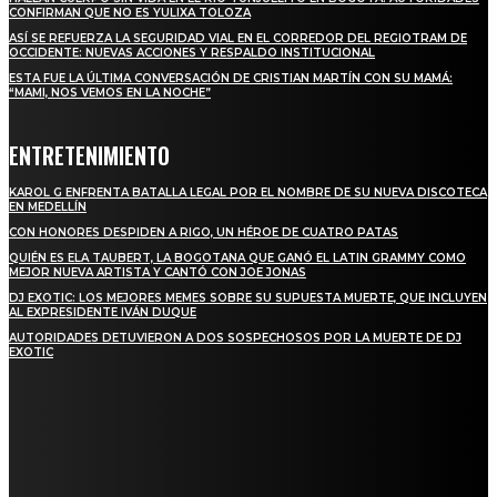
CONFIRMAN QUE NO ES YULIXA TOLOZA
ASÍ SE REFUERZA LA SEGURIDAD VIAL EN EL CORREDOR DEL REGIOTRAM DE
OCCIDENTE: NUEVAS ACCIONES Y RESPALDO INSTITUCIONAL
ESTA FUE LA ÚLTIMA CONVERSACIÓN DE CRISTIAN MARTÍN CON SU MAMÁ:
“MAMI, NOS VEMOS EN LA NOCHE”
ENTRETENIMIENTO
KAROL G ENFRENTA BATALLA LEGAL POR EL NOMBRE DE SU NUEVA DISCOTECA
EN MEDELLÍN
CON HONORES DESPIDEN A RIGO, UN HÉROE DE CUATRO PATAS
QUIÉN ES ELA TAUBERT, LA BOGOTANA QUE GANÓ EL LATIN GRAMMY COMO
MEJOR NUEVA ARTISTA Y CANTÓ CON JOE JONAS
DJ EXOTIC: LOS MEJORES MEMES SOBRE SU SUPUESTA MUERTE, QUE INCLUYEN
AL EXPRESIDENTE IVÁN DUQUE
AUTORIDADES DETUVIERON A DOS SOSPECHOSOS POR LA MUERTE DE DJ
EXOTIC
SUSCRÍBETE
TO BE UPDATED WITH ALL THE LATEST NEWS, OFFERS AND SPECIAL
ANNOUNCEMENTS.