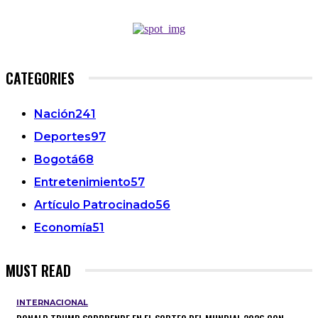
CATEGORIES
Nación
241
Deportes
97
Bogotá
68
Entretenimiento
57
Artículo Patrocinado
56
Economía
51
MUST READ
INTERNACIONAL