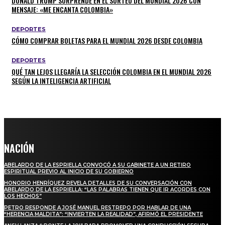
DONALD TRUMP SORPRENDE EN EL SORTEO DEL MUNDIAL 2026 CON
MENSAJE: «ME ENCANTA COLOMBIA»
DEPORTES
CÓMO COMPRAR BOLETAS PARA EL MUNDIAL 2026 DESDE COLOMBIA
DEPORTES
QUÉ TAN LEJOS LLEGARÍA LA SELECCIÓN COLOMBIA EN EL MUNDIAL 2026
SEGÚN LA INTELIGENCIA ARTIFICIAL
NACIÓN
ABELARDO DE LA ESPRIELLA CONVOCÓ A SU GABINETE A UN RETIRO
ESPIRITUAL PREVIO AL INICIO DE SU GOBIERNO
HONORIO HENRÍQUEZ REVELA DETALLES DE SU CONVERSACIÓN CON
ABELARDO DE LA ESPRIELLA: “LAS PALABRAS TIENEN QUE IR ACORDES CON
LOS HECHOS”
PETRO RESPONDE A JOSÉ MANUEL RESTREPO POR HABLAR DE UNA
“HERENCIA MALDITA”: “INVIERTEN LA REALIDAD”, AFIRMÓ EL PRESIDENTE