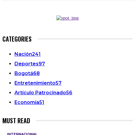
CATEGORIES
Nación
241
Deportes
97
Bogotá
68
Entretenimiento
57
Artículo Patrocinado
56
Economía
51
MUST READ
INTERNACIONAL