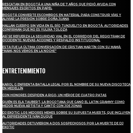
RESCATAN EN BOGOTÁ A UNA NIÑA DE 7 AÑOS QUE PIDIÓ AYUDA CON
MENSAJES ESCRITOS EN PAPEL
BOGOTÁ CONVIERTE ESCOMBROS EN MATERIAL PARA CONSTRUIR VÍAS Y
ALIVIAR LA PRESIÓN SOBRE DOÑA JUANA
HALLAN CUERPO SIN VIDA EN EL RÍO TUNJUELITO EN BOGOTÁ: AUTORIDADES
CONFIRMAN QUE NO ES YULIXA TOLOZA
ASÍ SE REFUERZA LA SEGURIDAD VIAL EN EL CORREDOR DEL REGIOTRAM DE
OCCIDENTE: NUEVAS ACCIONES Y RESPALDO INSTITUCIONAL
ESTA FUE LA ÚLTIMA CONVERSACIÓN DE CRISTIAN MARTÍN CON SU MAMÁ:
“MAMI, NOS VEMOS EN LA NOCHE”
ENTRETENIMIENTO
KAROL G ENFRENTA BATALLA LEGAL POR EL NOMBRE DE SU NUEVA DISCOTECA
EN MEDELLÍN
CON HONORES DESPIDEN A RIGO, UN HÉROE DE CUATRO PATAS
QUIÉN ES ELA TAUBERT, LA BOGOTANA QUE GANÓ EL LATIN GRAMMY COMO
MEJOR NUEVA ARTISTA Y CANTÓ CON JOE JONAS
DJ EXOTIC: LOS MEJORES MEMES SOBRE SU SUPUESTA MUERTE, QUE INCLUYEN
AL EXPRESIDENTE IVÁN DUQUE
AUTORIDADES DETUVIERON A DOS SOSPECHOSOS POR LA MUERTE DE DJ
EXOTIC