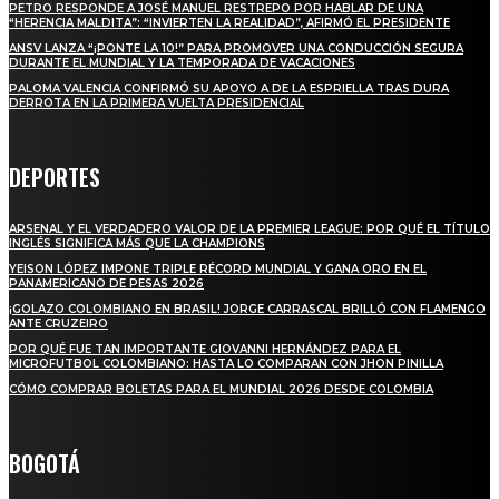
PETRO RESPONDE A JOSÉ MANUEL RESTREPO POR HABLAR DE UNA
“HERENCIA MALDITA”: “INVIERTEN LA REALIDAD”, AFIRMÓ EL PRESIDENTE
ANSV LANZA “¡PONTE LA 10!” PARA PROMOVER UNA CONDUCCIÓN SEGURA
DURANTE EL MUNDIAL Y LA TEMPORADA DE VACACIONES
PALOMA VALENCIA CONFIRMÓ SU APOYO A DE LA ESPRIELLA TRAS DURA
DERROTA EN LA PRIMERA VUELTA PRESIDENCIAL
DEPORTES
ARSENAL Y EL VERDADERO VALOR DE LA PREMIER LEAGUE: POR QUÉ EL TÍTULO
INGLÉS SIGNIFICA MÁS QUE LA CHAMPIONS
YEISON LÓPEZ IMPONE TRIPLE RÉCORD MUNDIAL Y GANA ORO EN EL
PANAMERICANO DE PESAS 2026
¡GOLAZO COLOMBIANO EN BRASIL! JORGE CARRASCAL BRILLÓ CON FLAMENGO
ANTE CRUZEIRO
POR QUÉ FUE TAN IMPORTANTE GIOVANNI HERNÁNDEZ PARA EL
MICROFUTBOL COLOMBIANO: HASTA LO COMPARAN CON JHON PINILLA
CÓMO COMPRAR BOLETAS PARA EL MUNDIAL 2026 DESDE COLOMBIA
BOGOTÁ