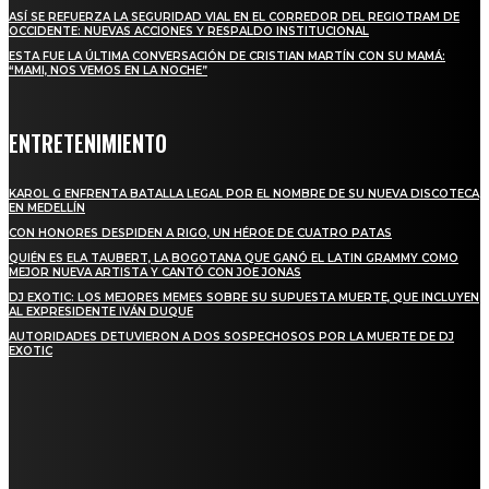
ASÍ SE REFUERZA LA SEGURIDAD VIAL EN EL CORREDOR DEL REGIOTRAM DE
OCCIDENTE: NUEVAS ACCIONES Y RESPALDO INSTITUCIONAL
ESTA FUE LA ÚLTIMA CONVERSACIÓN DE CRISTIAN MARTÍN CON SU MAMÁ:
“MAMI, NOS VEMOS EN LA NOCHE”
ENTRETENIMIENTO
KAROL G ENFRENTA BATALLA LEGAL POR EL NOMBRE DE SU NUEVA DISCOTECA
EN MEDELLÍN
CON HONORES DESPIDEN A RIGO, UN HÉROE DE CUATRO PATAS
QUIÉN ES ELA TAUBERT, LA BOGOTANA QUE GANÓ EL LATIN GRAMMY COMO
MEJOR NUEVA ARTISTA Y CANTÓ CON JOE JONAS
DJ EXOTIC: LOS MEJORES MEMES SOBRE SU SUPUESTA MUERTE, QUE INCLUYEN
AL EXPRESIDENTE IVÁN DUQUE
AUTORIDADES DETUVIERON A DOS SOSPECHOSOS POR LA MUERTE DE DJ
EXOTIC
SUSCRÍBETE
TO BE UPDATED WITH ALL THE LATEST NEWS, OFFERS AND SPECIAL
ANNOUNCEMENTS.