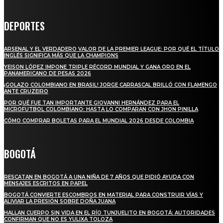
DEPORTES
ARSENAL Y EL VERDADERO VALOR DE LA PREMIER LEAGUE: POR QUÉ EL TÍTULO
INGLÉS SIGNIFICA MÁS QUE LA CHAMPIONS
YEISON LÓPEZ IMPONE TRIPLE RÉCORD MUNDIAL Y GANA ORO EN EL
PANAMERICANO DE PESAS 2026
¡GOLAZO COLOMBIANO EN BRASIL! JORGE CARRASCAL BRILLÓ CON FLAMENGO
ANTE CRUZEIRO
POR QUÉ FUE TAN IMPORTANTE GIOVANNI HERNÁNDEZ PARA EL
MICROFUTBOL COLOMBIANO: HASTA LO COMPARAN CON JHON PINILLA
CÓMO COMPRAR BOLETAS PARA EL MUNDIAL 2026 DESDE COLOMBIA
BOGOTÁ
RESCATAN EN BOGOTÁ A UNA NIÑA DE 7 AÑOS QUE PIDIÓ AYUDA CON
MENSAJES ESCRITOS EN PAPEL
BOGOTÁ CONVIERTE ESCOMBROS EN MATERIAL PARA CONSTRUIR VÍAS Y
ALIVIAR LA PRESIÓN SOBRE DOÑA JUANA
HALLAN CUERPO SIN VIDA EN EL RÍO TUNJUELITO EN BOGOTÁ: AUTORIDADES
CONFIRMAN QUE NO ES YULIXA TOLOZA