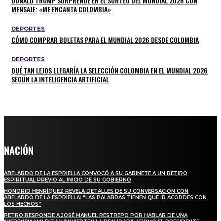
DONALD TRUMP SORPRENDE EN EL SORTEO DEL MUNDIAL 2026 CON
MENSAJE: «ME ENCANTA COLOMBIA»
DEPORTES
CÓMO COMPRAR BOLETAS PARA EL MUNDIAL 2026 DESDE COLOMBIA
DEPORTES
QUÉ TAN LEJOS LLEGARÍA LA SELECCIÓN COLOMBIA EN EL MUNDIAL 2026
SEGÚN LA INTELIGENCIA ARTIFICIAL
NACIÓN
ABELARDO DE LA ESPRIELLA CONVOCÓ A SU GABINETE A UN RETIRO
ESPIRITUAL PREVIO AL INICIO DE SU GOBIERNO
HONORIO HENRÍQUEZ REVELA DETALLES DE SU CONVERSACIÓN CON
ABELARDO DE LA ESPRIELLA: “LAS PALABRAS TIENEN QUE IR ACORDES CON
LOS HECHOS”
PETRO RESPONDE A JOSÉ MANUEL RESTREPO POR HABLAR DE UNA