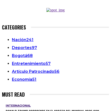
CATEGORIES
Nación
241
Deportes
97
Bogotá
68
Entretenimiento
57
Artículo Patrocinado
56
Economía
51
MUST READ
INTERNACIONAL