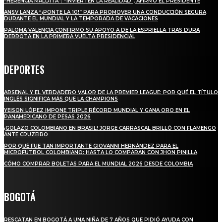
“HERENCIA MALDITA”: “INVIERTEN LA REALIDAD”, AFIRMÓ EL PRESIDENTE
ANSV LANZA “¡PONTE LA 10!” PARA PROMOVER UNA CONDUCCIÓN SEGURA
DURANTE EL MUNDIAL Y LA TEMPORADA DE VACACIONES
PALOMA VALENCIA CONFIRMÓ SU APOYO A DE LA ESPRIELLA TRAS DURA
DERROTA EN LA PRIMERA VUELTA PRESIDENCIAL
DEPORTES
ARSENAL Y EL VERDADERO VALOR DE LA PREMIER LEAGUE: POR QUÉ EL TÍTULO
INGLÉS SIGNIFICA MÁS QUE LA CHAMPIONS
YEISON LÓPEZ IMPONE TRIPLE RÉCORD MUNDIAL Y GANA ORO EN EL
PANAMERICANO DE PESAS 2026
¡GOLAZO COLOMBIANO EN BRASIL! JORGE CARRASCAL BRILLÓ CON FLAMENGO
ANTE CRUZEIRO
POR QUÉ FUE TAN IMPORTANTE GIOVANNI HERNÁNDEZ PARA EL
MICROFUTBOL COLOMBIANO: HASTA LO COMPARAN CON JHON PINILLA
CÓMO COMPRAR BOLETAS PARA EL MUNDIAL 2026 DESDE COLOMBIA
BOGOTÁ
RESCATAN EN BOGOTÁ A UNA NIÑA DE 7 AÑOS QUE PIDIÓ AYUDA CON