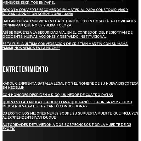
MENSAJES ESCRITOS EN PAPEL
BOGOTÁ CONVIERTE ESCOMBROS EN MATERIAL PARA CONSTRUIR VÍAS Y
ALIVIAR LA PRESIÓN SOBRE DOÑA JUANA
HALLAN CUERPO SIN VIDA EN EL RÍO TUNJUELITO EN BOGOTÁ: AUTORIDADES
CONFIRMAN QUE NO ES YULIXA TOLOZA
ASÍ SE REFUERZA LA SEGURIDAD VIAL EN EL CORREDOR DEL REGIOTRAM DE
OCCIDENTE: NUEVAS ACCIONES Y RESPALDO INSTITUCIONAL
ESTA FUE LA ÚLTIMA CONVERSACIÓN DE CRISTIAN MARTÍN CON SU MAMÁ:
“MAMI, NOS VEMOS EN LA NOCHE”
ENTRETENIMIENTO
KAROL G ENFRENTA BATALLA LEGAL POR EL NOMBRE DE SU NUEVA DISCOTECA
EN MEDELLÍN
CON HONORES DESPIDEN A RIGO, UN HÉROE DE CUATRO PATAS
QUIÉN ES ELA TAUBERT, LA BOGOTANA QUE GANÓ EL LATIN GRAMMY COMO
MEJOR NUEVA ARTISTA Y CANTÓ CON JOE JONAS
DJ EXOTIC: LOS MEJORES MEMES SOBRE SU SUPUESTA MUERTE, QUE INCLUYEN
AL EXPRESIDENTE IVÁN DUQUE
AUTORIDADES DETUVIERON A DOS SOSPECHOSOS POR LA MUERTE DE DJ
EXOTIC