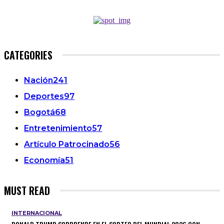
CATEGORIES
Nación
241
Deportes
97
Bogotá
68
Entretenimiento
57
Artículo Patrocinado
56
Economía
51
MUST READ
INTERNACIONAL