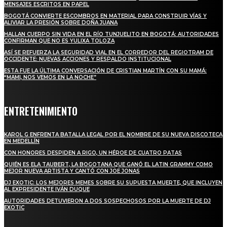
MENSAJES ESCRITOS EN PAPEL
BOGOTÁ CONVIERTE ESCOMBROS EN MATERIAL PARA CONSTRUIR VÍAS Y
ALIVIAR LA PRESIÓN SOBRE DOÑA JUANA
HALLAN CUERPO SIN VIDA EN EL RÍO TUNJUELITO EN BOGOTÁ: AUTORIDADES
CONFIRMAN QUE NO ES YULIXA TOLOZA
ASÍ SE REFUERZA LA SEGURIDAD VIAL EN EL CORREDOR DEL REGIOTRAM DE
OCCIDENTE: NUEVAS ACCIONES Y RESPALDO INSTITUCIONAL
ESTA FUE LA ÚLTIMA CONVERSACIÓN DE CRISTIAN MARTÍN CON SU MAMÁ:
“MAMI, NOS VEMOS EN LA NOCHE”
ENTRETENIMIENTO
KAROL G ENFRENTA BATALLA LEGAL POR EL NOMBRE DE SU NUEVA DISCOTECA
EN MEDELLÍN
CON HONORES DESPIDEN A RIGO, UN HÉROE DE CUATRO PATAS
QUIÉN ES ELA TAUBERT, LA BOGOTANA QUE GANÓ EL LATIN GRAMMY COMO
MEJOR NUEVA ARTISTA Y CANTÓ CON JOE JONAS
DJ EXOTIC: LOS MEJORES MEMES SOBRE SU SUPUESTA MUERTE, QUE INCLUYEN
AL EXPRESIDENTE IVÁN DUQUE
AUTORIDADES DETUVIERON A DOS SOSPECHOSOS POR LA MUERTE DE DJ
EXOTIC