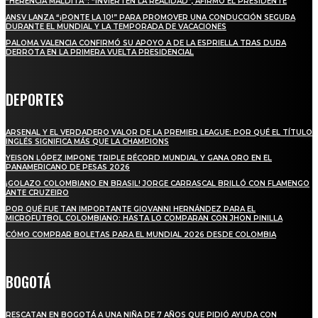
“HERENCIA MALDITA”: “INVIERTEN LA REALIDAD”, AFIRMÓ EL PRESIDENTE
ANSV LANZA “¡PONTE LA 10!” PARA PROMOVER UNA CONDUCCIÓN SEGURA
DURANTE EL MUNDIAL Y LA TEMPORADA DE VACACIONES
PALOMA VALENCIA CONFIRMÓ SU APOYO A DE LA ESPRIELLA TRAS DURA
DERROTA EN LA PRIMERA VUELTA PRESIDENCIAL
DEPORTES
ARSENAL Y EL VERDADERO VALOR DE LA PREMIER LEAGUE: POR QUÉ EL TÍTULO
INGLÉS SIGNIFICA MÁS QUE LA CHAMPIONS
YEISON LÓPEZ IMPONE TRIPLE RÉCORD MUNDIAL Y GANA ORO EN EL
PANAMERICANO DE PESAS 2026
¡GOLAZO COLOMBIANO EN BRASIL! JORGE CARRASCAL BRILLÓ CON FLAMENGO
ANTE CRUZEIRO
POR QUÉ FUE TAN IMPORTANTE GIOVANNI HERNÁNDEZ PARA EL
MICROFUTBOL COLOMBIANO: HASTA LO COMPARAN CON JHON PINILLA
CÓMO COMPRAR BOLETAS PARA EL MUNDIAL 2026 DESDE COLOMBIA
BOGOTÁ
RESCATAN EN BOGOTÁ A UNA NIÑA DE 7 AÑOS QUE PIDIÓ AYUDA CON