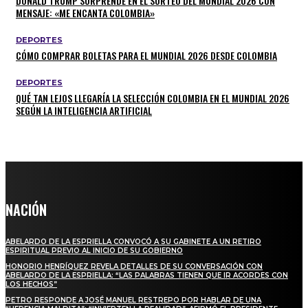
DONALD TRUMP SORPRENDE EN EL SORTEO DEL MUNDIAL 2026 CON
MENSAJE: «ME ENCANTA COLOMBIA»
DEPORTES
CÓMO COMPRAR BOLETAS PARA EL MUNDIAL 2026 DESDE COLOMBIA
DEPORTES
QUÉ TAN LEJOS LLEGARÍA LA SELECCIÓN COLOMBIA EN EL MUNDIAL 2026
SEGÚN LA INTELIGENCIA ARTIFICIAL
NACIÓN
ABELARDO DE LA ESPRIELLA CONVOCÓ A SU GABINETE A UN RETIRO
ESPIRITUAL PREVIO AL INICIO DE SU GOBIERNO
HONORIO HENRÍQUEZ REVELA DETALLES DE SU CONVERSACIÓN CON
ABELARDO DE LA ESPRIELLA: “LAS PALABRAS TIENEN QUE IR ACORDES CON
LOS HECHOS”
PETRO RESPONDE A JOSÉ MANUEL RESTREPO POR HABLAR DE UNA