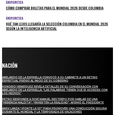
DEPORTES
CÓMO COMPRAR BOLETAS PARA EL MUNDIAL 2026 DESDE COLOMBIA
DEPORTES
QUÉ TAN LEJOS LLEGARÍA LA SELECCIÓN COLOMBIA EN EL MUNDIAL 2026
SEGÚN LA INTELIGENCIA ARTIFICIAL
NACIÓN
ABELARDO DE LA ESPRIELLA CONVOCÓ A SU GABINETE A UN RETIRO
ESPIRITUAL PREVIO AL INICIO DE SU GOBIERNO
HONORIO HENRÍQUEZ REVELA DETALLES DE SU CONVERSACIÓN CON
ABELARDO DE LA ESPRIELLA: “LAS PALABRAS TIENEN QUE IR ACORDES CON
LOS HECHOS”
PETRO RESPONDE A JOSÉ MANUEL RESTREPO POR HABLAR DE UNA
“HERENCIA MALDITA”: “INVIERTEN LA REALIDAD”, AFIRMÓ EL PRESIDENTE
ANSV LANZA “¡PONTE LA 10!” PARA PROMOVER UNA CONDUCCIÓN SEGURA
DURANTE EL MUNDIAL Y LA TEMPORADA DE VACACIONES