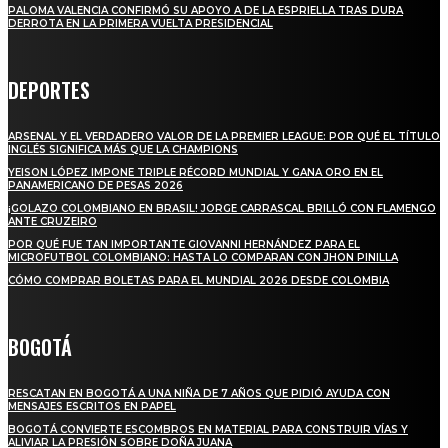
PALOMA VALENCIA CONFIRMÓ SU APOYO A DE LA ESPRIELLA TRAS DURA
DERROTA EN LA PRIMERA VUELTA PRESIDENCIAL
DEPORTES
ARSENAL Y EL VERDADERO VALOR DE LA PREMIER LEAGUE: POR QUÉ EL TÍTULO
INGLÉS SIGNIFICA MÁS QUE LA CHAMPIONS
YEISON LÓPEZ IMPONE TRIPLE RÉCORD MUNDIAL Y GANA ORO EN EL
PANAMERICANO DE PESAS 2026
¡GOLAZO COLOMBIANO EN BRASIL! JORGE CARRASCAL BRILLÓ CON FLAMENGO
ANTE CRUZEIRO
POR QUÉ FUE TAN IMPORTANTE GIOVANNI HERNÁNDEZ PARA EL
MICROFUTBOL COLOMBIANO: HASTA LO COMPARAN CON JHON PINILLA
CÓMO COMPRAR BOLETAS PARA EL MUNDIAL 2026 DESDE COLOMBIA
BOGOTÁ
RESCATAN EN BOGOTÁ A UNA NIÑA DE 7 AÑOS QUE PIDIÓ AYUDA CON
MENSAJES ESCRITOS EN PAPEL
BOGOTÁ CONVIERTE ESCOMBROS EN MATERIAL PARA CONSTRUIR VÍAS Y
ALIVIAR LA PRESIÓN SOBRE DOÑA JUANA