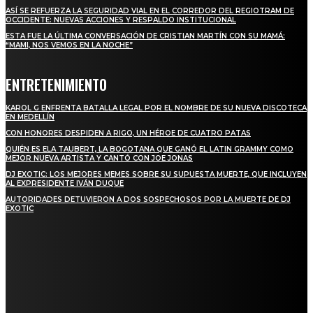
ASÍ SE REFUERZA LA SEGURIDAD VIAL EN EL CORREDOR DEL REGIOTRAM DE
OCCIDENTE: NUEVAS ACCIONES Y RESPALDO INSTITUCIONAL
ESTA FUE LA ÚLTIMA CONVERSACIÓN DE CRISTIAN MARTÍN CON SU MAMÁ:
“MAMI, NOS VEMOS EN LA NOCHE”
ENTRETENIMIENTO
KAROL G ENFRENTA BATALLA LEGAL POR EL NOMBRE DE SU NUEVA DISCOTECA
EN MEDELLÍN
CON HONORES DESPIDEN A RIGO, UN HÉROE DE CUATRO PATAS
QUIÉN ES ELA TAUBERT, LA BOGOTANA QUE GANÓ EL LATIN GRAMMY COMO
MEJOR NUEVA ARTISTA Y CANTÓ CON JOE JONAS
DJ EXOTIC: LOS MEJORES MEMES SOBRE SU SUPUESTA MUERTE, QUE INCLUYEN
AL EXPRESIDENTE IVÁN DUQUE
AUTORIDADES DETUVIERON A DOS SOSPECHOSOS POR LA MUERTE DE DJ
EXOTIC
SUSCRÍBETE
TO BE UPDATED WITH ALL THE LATEST NEWS, OFFERS AND SPECIAL
ANNOUNCEMENTS.