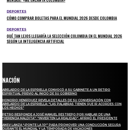
DEPORTES
CÓMO COMPRAR BOLETAS PARA EL MUNDIAL 2026 DESDE COLOMBIA
DEPORTES
QUÉ TAN LEJOS LLEGARÍA LA SELECCIÓN COLOMBIA EN EL MUNDIAL 2026
SEGÚN LA INTELIGENCIA ARTIFICIAL
NACIÓN
ABELARDO DE LA ESPRIELLA CONVOCÓ A SU GABINETE A UN RETIRO
ESPIRITUAL PREVIO AL INICIO DE SU GOBIERNO
HONORIO HENRÍQUEZ REVELA DETALLES DE SU CONVERSACIÓN CON
ABELARDO DE LA ESPRIELLA: “LAS PALABRAS TIENEN QUE IR ACORDES CON
LOS HECHOS”
PETRO RESPONDE A JOSÉ MANUEL RESTREPO POR HABLAR DE UNA
“HERENCIA MALDITA”: “INVIERTEN LA REALIDAD”, AFIRMÓ EL PRESIDENTE
ANSV LANZA “¡PONTE LA 10!” PARA PROMOVER UNA CONDUCCIÓN SEGURA
DURANTE EL MUNDIAL Y LA TEMPORADA DE VACACIONES