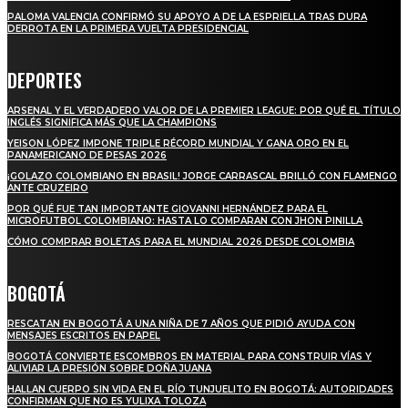
PALOMA VALENCIA CONFIRMÓ SU APOYO A DE LA ESPRIELLA TRAS DURA
DERROTA EN LA PRIMERA VUELTA PRESIDENCIAL
DEPORTES
ARSENAL Y EL VERDADERO VALOR DE LA PREMIER LEAGUE: POR QUÉ EL TÍTULO
INGLÉS SIGNIFICA MÁS QUE LA CHAMPIONS
YEISON LÓPEZ IMPONE TRIPLE RÉCORD MUNDIAL Y GANA ORO EN EL
PANAMERICANO DE PESAS 2026
¡GOLAZO COLOMBIANO EN BRASIL! JORGE CARRASCAL BRILLÓ CON FLAMENGO
ANTE CRUZEIRO
POR QUÉ FUE TAN IMPORTANTE GIOVANNI HERNÁNDEZ PARA EL
MICROFUTBOL COLOMBIANO: HASTA LO COMPARAN CON JHON PINILLA
CÓMO COMPRAR BOLETAS PARA EL MUNDIAL 2026 DESDE COLOMBIA
BOGOTÁ
RESCATAN EN BOGOTÁ A UNA NIÑA DE 7 AÑOS QUE PIDIÓ AYUDA CON
MENSAJES ESCRITOS EN PAPEL
BOGOTÁ CONVIERTE ESCOMBROS EN MATERIAL PARA CONSTRUIR VÍAS Y
ALIVIAR LA PRESIÓN SOBRE DOÑA JUANA
HALLAN CUERPO SIN VIDA EN EL RÍO TUNJUELITO EN BOGOTÁ: AUTORIDADES
CONFIRMAN QUE NO ES YULIXA TOLOZA