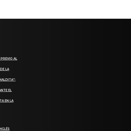
 PREVIO AL
DE LA
MALDITA”:
ANTE EL
TA EN LA
INGLÉS