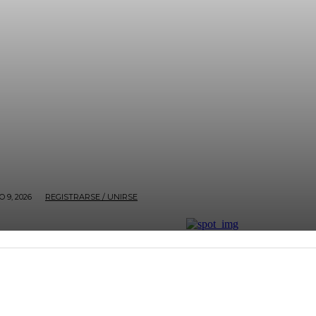
 9, 2026
REGISTRARSE / UNIRSE
ECONOMÍA
BOGOTÁ
NACIÓN
ENTRETENIMI