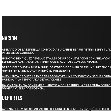
NACIÓN
ABELARDO DE LA ESPRIELLA CONVOCÓ A SU GABINETE A UN RETIRO ESPIRITUAL
INICIO DE SU GOBIERNO
HONORIO HENRÍQUEZ REVELA DETALLES DE SU CONVERSACIÓN CON ABELARDO 
ESPRIELLA: “LAS PALABRAS TIENEN QUE IR ACORDES CON LOS HECHOS”
PETRO RESPONDE A JOSÉ MANUEL RESTREPO POR HABLAR DE UNA “HERENCIA 
“INVIERTEN LA REALIDAD”, AFIRMÓ EL PRESIDENTE
ANSV LANZA “¡PONTE LA 10!” PARA PROMOVER UNA CONDUCCIÓN SEGURA DUR
MUNDIAL Y LA TEMPORADA DE VACACIONES
PALOMA VALENCIA CONFIRMÓ SU APOYO A DE LA ESPRIELLA TRAS DURA DERRO
PRIMERA VUELTA PRESIDENCIAL
DEPORTES
ARSENAL Y EL VERDADERO VALOR DE LA PREMIER LEAGUE: POR QUÉ EL TÍTULO 