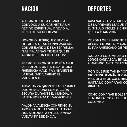
NACIÓN
DEPORTES
ABELARDO DE LA ESPRIELLA
ARSENAL Y EL VERDADE
CONVOCÓ A SU GABINETE A UN
DE LA PREMIER LEAGUE:
RETIRO ESPIRITUAL PREVIO AL
EL TÍTULO INGLÉS SIGNIF
INICIO DE SU GOBIERNO
QUE LA CHAMPIONS
HONORIO HENRÍQUEZ REVELA
YEISON LÓPEZ IMPONE T
DETALLES DE SU CONVERSACIÓN
RÉCORD MUNDIAL Y GAN
CON ABELARDO DE LA ESPRIELLA:
EL PANAMERICANO DE PE
“LAS PALABRAS TIENEN QUE IR
ACORDES CON LOS HECHOS”
¡GOLAZO COLOMBIANO EN
JORGE CARRASCAL BRIL
PETRO RESPONDE A JOSÉ MANUEL
FLAMENGO ANTE CRUZEI
RESTREPO POR HABLAR DE UNA
“HERENCIA MALDITA”: “INVIERTEN
POR QUÉ FUE TAN IMPO
LA REALIDAD”, AFIRMÓ EL
GIOVANNI HERNÁNDEZ P
PRESIDENTE
MICROFUTBOL COLOMBI
HASTA LO COMPARAN C
ANSV LANZA “¡PONTE LA 10!” PARA
PINILLA
PROMOVER UNA CONDUCCIÓN
SEGURA DURANTE EL MUNDIAL Y
CÓMO COMPRAR BOLETA
LA TEMPORADA DE VACACIONES
EL MUNDIAL 2026 DESDE
COLOMBIA
PALOMA VALENCIA CONFIRMÓ SU
APOYO A DE LA ESPRIELLA TRAS
DURA DERROTA EN LA PRIMERA
VUELTA PRESIDENCIAL