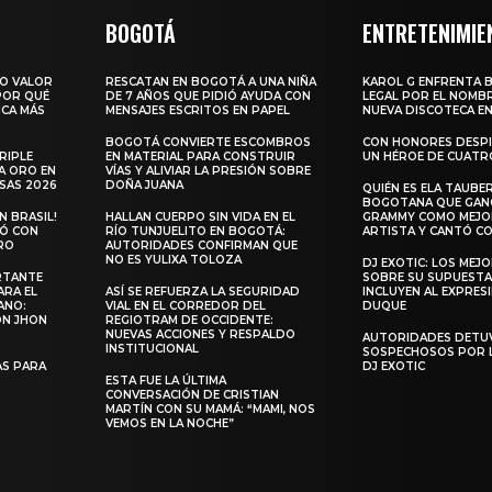
BOGOTÁ
ENTRETENIMIE
RO VALOR
RESCATAN EN BOGOTÁ A UNA NIÑA
KAROL G ENFRENTA 
 POR QUÉ
DE 7 AÑOS QUE PIDIÓ AYUDA CON
LEGAL POR EL NOMBR
ICA MÁS
MENSAJES ESCRITOS EN PAPEL
NUEVA DISCOTECA EN
BOGOTÁ CONVIERTE ESCOMBROS
CON HONORES DESPI
RIPLE
EN MATERIAL PARA CONSTRUIR
UN HÉROE DE CUATR
A ORO EN
VÍAS Y ALIVIAR LA PRESIÓN SOBRE
SAS 2026
DOÑA JUANA
QUIÉN ES ELA TAUBER
BOGOTANA QUE GANÓ
 BRASIL!
HALLAN CUERPO SIN VIDA EN EL
GRAMMY COMO MEJO
LÓ CON
RÍO TUNJUELITO EN BOGOTÁ:
ARTISTA Y CANTÓ CO
RO
AUTORIDADES CONFIRMAN QUE
NO ES YULIXA TOLOZA
DJ EXOTIC: LOS MEJ
RTANTE
SOBRE SU SUPUESTA
ARA EL
ASÍ SE REFUERZA LA SEGURIDAD
INCLUYEN AL EXPRES
ANO:
VIAL EN EL CORREDOR DEL
DUQUE
ON JHON
REGIOTRAM DE OCCIDENTE:
NUEVAS ACCIONES Y RESPALDO
AUTORIDADES DETU
INSTITUCIONAL
SOSPECHOSOS POR 
S PARA
DJ EXOTIC
ESTA FUE LA ÚLTIMA
CONVERSACIÓN DE CRISTIAN
MARTÍN CON SU MAMÁ: “MAMI, NOS
VEMOS EN LA NOCHE”