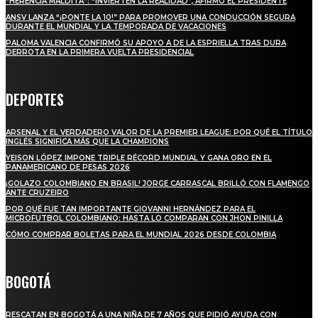
“HERENCIA MALDITA”: “INVIERTEN LA REALIDAD”, AFIRMÓ EL PRESIDENTE
ANSV LANZA “¡PONTE LA 10!” PARA PROMOVER UNA CONDUCCIÓN SEGURA
DURANTE EL MUNDIAL Y LA TEMPORADA DE VACACIONES
PALOMA VALENCIA CONFIRMÓ SU APOYO A DE LA ESPRIELLA TRAS DURA
DERROTA EN LA PRIMERA VUELTA PRESIDENCIAL
DEPORTES
ARSENAL Y EL VERDADERO VALOR DE LA PREMIER LEAGUE: POR QUÉ EL TÍTULO
INGLÉS SIGNIFICA MÁS QUE LA CHAMPIONS
YEISON LÓPEZ IMPONE TRIPLE RÉCORD MUNDIAL Y GANA ORO EN EL
PANAMERICANO DE PESAS 2026
¡GOLAZO COLOMBIANO EN BRASIL! JORGE CARRASCAL BRILLÓ CON FLAMENGO
ANTE CRUZEIRO
POR QUÉ FUE TAN IMPORTANTE GIOVANNI HERNÁNDEZ PARA EL
MICROFUTBOL COLOMBIANO: HASTA LO COMPARAN CON JHON PINILLA
CÓMO COMPRAR BOLETAS PARA EL MUNDIAL 2026 DESDE COLOMBIA
BOGOTÁ
RESCATAN EN BOGOTÁ A UNA NIÑA DE 7 AÑOS QUE PIDIÓ AYUDA CON