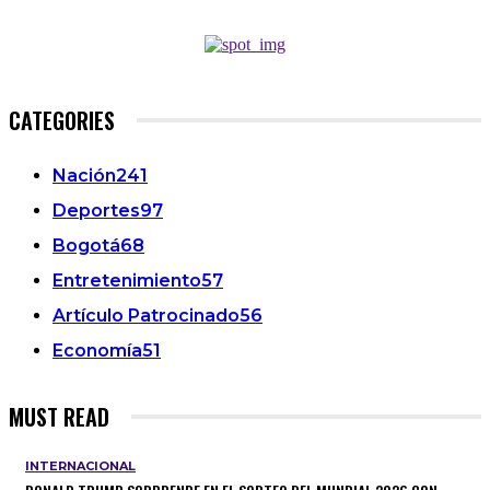
CATEGORIES
Nación
241
Deportes
97
Bogotá
68
Entretenimiento
57
Artículo Patrocinado
56
Economía
51
MUST READ
INTERNACIONAL