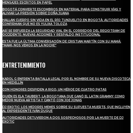
MENSAJES ESCRITOS EN PAPEL
BOGOTÁ CONVIERTE ESCOMBROS EN MATERIAL PARA CONSTRUIR VÍAS Y
ALIVIAR LA PRESIÓN SOBRE DOÑA JUANA
HALLAN CUERPO SIN VIDA EN EL RÍO TUNJUELITO EN BOGOTÁ: AUTORIDADES
CONFIRMAN QUE NO ES YULIXA TOLOZA
ASÍ SE REFUERZA LA SEGURIDAD VIAL EN EL CORREDOR DEL REGIOTRAM DE
OCCIDENTE: NUEVAS ACCIONES Y RESPALDO INSTITUCIONAL
ESTA FUE LA ÚLTIMA CONVERSACIÓN DE CRISTIAN MARTÍN CON SU MAMÁ:
“MAMI, NOS VEMOS EN LA NOCHE”
ENTRETENIMIENTO
KAROL G ENFRENTA BATALLA LEGAL POR EL NOMBRE DE SU NUEVA DISCOTECA
EN MEDELLÍN
CON HONORES DESPIDEN A RIGO, UN HÉROE DE CUATRO PATAS
QUIÉN ES ELA TAUBERT, LA BOGOTANA QUE GANÓ EL LATIN GRAMMY COMO
MEJOR NUEVA ARTISTA Y CANTÓ CON JOE JONAS
DJ EXOTIC: LOS MEJORES MEMES SOBRE SU SUPUESTA MUERTE, QUE INCLUYEN
AL EXPRESIDENTE IVÁN DUQUE
AUTORIDADES DETUVIERON A DOS SOSPECHOSOS POR LA MUERTE DE DJ
EXOTIC