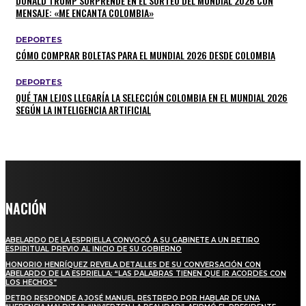
DONALD TRUMP SORPRENDE EN EL SORTEO DEL MUNDIAL 2026 CON
MENSAJE: «ME ENCANTA COLOMBIA»
DEPORTES
CÓMO COMPRAR BOLETAS PARA EL MUNDIAL 2026 DESDE COLOMBIA
DEPORTES
QUÉ TAN LEJOS LLEGARÍA LA SELECCIÓN COLOMBIA EN EL MUNDIAL 2026
SEGÚN LA INTELIGENCIA ARTIFICIAL
NACIÓN
ABELARDO DE LA ESPRIELLA CONVOCÓ A SU GABINETE A UN RETIRO
ESPIRITUAL PREVIO AL INICIO DE SU GOBIERNO
HONORIO HENRÍQUEZ REVELA DETALLES DE SU CONVERSACIÓN CON
ABELARDO DE LA ESPRIELLA: “LAS PALABRAS TIENEN QUE IR ACORDES CON
LOS HECHOS”
PETRO RESPONDE A JOSÉ MANUEL RESTREPO POR HABLAR DE UNA