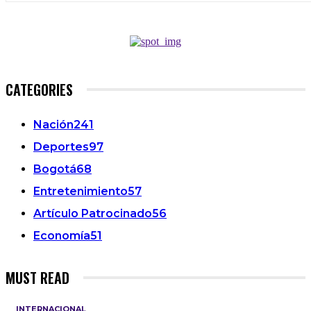
CATEGORIES
Nación
241
Deportes
97
Bogotá
68
Entretenimiento
57
Artículo Patrocinado
56
Economía
51
MUST READ
INTERNACIONAL