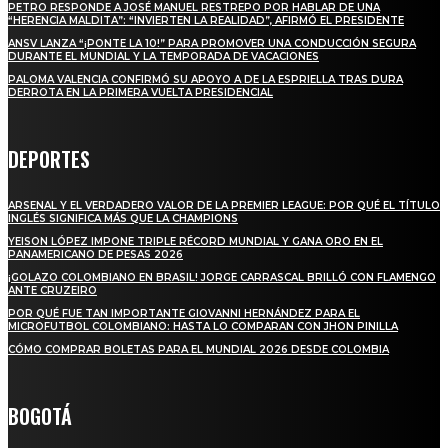
PETRO RESPONDE A JOSÉ MANUEL RESTREPO POR HABLAR DE UNA
“HERENCIA MALDITA”: “INVIERTEN LA REALIDAD”, AFIRMÓ EL PRESIDENTE
ANSV LANZA “¡PONTE LA 10!” PARA PROMOVER UNA CONDUCCIÓN SEGURA
DURANTE EL MUNDIAL Y LA TEMPORADA DE VACACIONES
PALOMA VALENCIA CONFIRMÓ SU APOYO A DE LA ESPRIELLA TRAS DURA
DERROTA EN LA PRIMERA VUELTA PRESIDENCIAL
DEPORTES
ARSENAL Y EL VERDADERO VALOR DE LA PREMIER LEAGUE: POR QUÉ EL TÍTULO
INGLÉS SIGNIFICA MÁS QUE LA CHAMPIONS
YEISON LÓPEZ IMPONE TRIPLE RÉCORD MUNDIAL Y GANA ORO EN EL
PANAMERICANO DE PESAS 2026
¡GOLAZO COLOMBIANO EN BRASIL! JORGE CARRASCAL BRILLÓ CON FLAMENGO
ANTE CRUZEIRO
POR QUÉ FUE TAN IMPORTANTE GIOVANNI HERNÁNDEZ PARA EL
MICROFUTBOL COLOMBIANO: HASTA LO COMPARAN CON JHON PINILLA
CÓMO COMPRAR BOLETAS PARA EL MUNDIAL 2026 DESDE COLOMBIA
BOGOTÁ