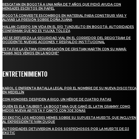
RESCATAN EN BOGOTÁ A UNA NIÑA DE 7 AÑOS QUE PIDIÓ AYUDA CON
MENSAJES ESCRITOS EN PAPEL
BOGOTÁ CONVIERTE ESCOMBROS EN MATERIAL PARA CONSTRUIR VÍAS Y
ALIVIAR LA PRESIÓN SOBRE DOÑA JUANA
HALLAN CUERPO SIN VIDA EN EL RÍO TUNJUELITO EN BOGOTÁ: AUTORIDADES
CONFIRMAN QUE NO ES YULIXA TOLOZA
ASÍ SE REFUERZA LA SEGURIDAD VIAL EN EL CORREDOR DEL REGIOTRAM DE
OCCIDENTE: NUEVAS ACCIONES Y RESPALDO INSTITUCIONAL
ESTA FUE LA ÚLTIMA CONVERSACIÓN DE CRISTIAN MARTÍN CON SU MAMÁ:
“MAMI, NOS VEMOS EN LA NOCHE”
ENTRETENIMIENTO
KAROL G ENFRENTA BATALLA LEGAL POR EL NOMBRE DE SU NUEVA DISCOTECA
EN MEDELLÍN
CON HONORES DESPIDEN A RIGO, UN HÉROE DE CUATRO PATAS
QUIÉN ES ELA TAUBERT, LA BOGOTANA QUE GANÓ EL LATIN GRAMMY COMO
MEJOR NUEVA ARTISTA Y CANTÓ CON JOE JONAS
DJ EXOTIC: LOS MEJORES MEMES SOBRE SU SUPUESTA MUERTE, QUE INCLUYEN
AL EXPRESIDENTE IVÁN DUQUE
AUTORIDADES DETUVIERON A DOS SOSPECHOSOS POR LA MUERTE DE DJ
EXOTIC