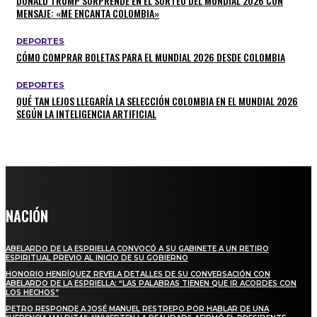
DONALD TRUMP SORPRENDE EN EL SORTEO DEL MUNDIAL 2026 CON
MENSAJE: «ME ENCANTA COLOMBIA»
DEPORTES
CÓMO COMPRAR BOLETAS PARA EL MUNDIAL 2026 DESDE COLOMBIA
DEPORTES
QUÉ TAN LEJOS LLEGARÍA LA SELECCIÓN COLOMBIA EN EL MUNDIAL 2026
SEGÚN LA INTELIGENCIA ARTIFICIAL
NACIÓN
ABELARDO DE LA ESPRIELLA CONVOCÓ A SU GABINETE A UN RETIRO
ESPIRITUAL PREVIO AL INICIO DE SU GOBIERNO
HONORIO HENRÍQUEZ REVELA DETALLES DE SU CONVERSACIÓN CON
ABELARDO DE LA ESPRIELLA: “LAS PALABRAS TIENEN QUE IR ACORDES CON
LOS HECHOS”
PETRO RESPONDE A JOSÉ MANUEL RESTREPO POR HABLAR DE UNA