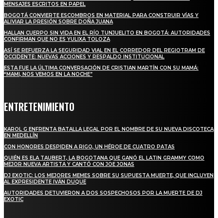
MENSAJES ESCRITOS EN PAPEL
BOGOTÁ CONVIERTE ESCOMBROS EN MATERIAL PARA CONSTRUIR VÍAS Y
ALIVIAR LA PRESIÓN SOBRE DOÑA JUANA
HALLAN CUERPO SIN VIDA EN EL RÍO TUNJUELITO EN BOGOTÁ: AUTORIDADES
CONFIRMAN QUE NO ES YULIXA TOLOZA
ASÍ SE REFUERZA LA SEGURIDAD VIAL EN EL CORREDOR DEL REGIOTRAM DE
OCCIDENTE: NUEVAS ACCIONES Y RESPALDO INSTITUCIONAL
ESTA FUE LA ÚLTIMA CONVERSACIÓN DE CRISTIAN MARTÍN CON SU MAMÁ:
“MAMI, NOS VEMOS EN LA NOCHE”
ENTRETENIMIENTO
KAROL G ENFRENTA BATALLA LEGAL POR EL NOMBRE DE SU NUEVA DISCOTECA
EN MEDELLÍN
CON HONORES DESPIDEN A RIGO, UN HÉROE DE CUATRO PATAS
QUIÉN ES ELA TAUBERT, LA BOGOTANA QUE GANÓ EL LATIN GRAMMY COMO
MEJOR NUEVA ARTISTA Y CANTÓ CON JOE JONAS
DJ EXOTIC: LOS MEJORES MEMES SOBRE SU SUPUESTA MUERTE, QUE INCLUYEN
AL EXPRESIDENTE IVÁN DUQUE
AUTORIDADES DETUVIERON A DOS SOSPECHOSOS POR LA MUERTE DE DJ
EXOTIC