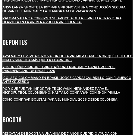
“HERENCIA MALDITA”: “INVIERTEN LA REALIDAD”, AFIRMÓ EL PRESIDENTE
ANSV LANZA “¡PONTE LA 10!” PARA PROMOVER UNA CONDUCCIÓN SEGURA
DURANTE EL MUNDIAL Y LA TEMPORADA DE VACACIONES
PALOMA VALENCIA CONFIRMÓ SU APOYO A DE LA ESPRIELLA TRAS DURA
DERROTA EN LA PRIMERA VUELTA PRESIDENCIAL
DEPORTES
ARSENAL Y EL VERDADERO VALOR DE LA PREMIER LEAGUE: POR QUÉ EL TÍTULO
INGLÉS SIGNIFICA MÁS QUE LA CHAMPIONS
YEISON LÓPEZ IMPONE TRIPLE RÉCORD MUNDIAL Y GANA ORO EN EL
PANAMERICANO DE PESAS 2026
¡GOLAZO COLOMBIANO EN BRASIL! JORGE CARRASCAL BRILLÓ CON FLAMENGO
ANTE CRUZEIRO
POR QUÉ FUE TAN IMPORTANTE GIOVANNI HERNÁNDEZ PARA EL
MICROFUTBOL COLOMBIANO: HASTA LO COMPARAN CON JHON PINILLA
CÓMO COMPRAR BOLETAS PARA EL MUNDIAL 2026 DESDE COLOMBIA
BOGOTÁ
RESCATAN EN BOGOTÁ A UNA NIÑA DE 7 AÑOS QUE PIDIÓ AYUDA CON