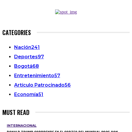
CATEGORIES
Nación
241
Deportes
97
Bogotá
68
Entretenimiento
57
Artículo Patrocinado
56
Economía
51
MUST READ
INTERNACIONAL