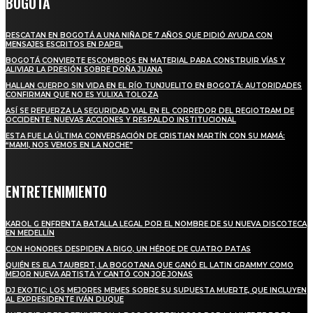
BOGOTÁ
RESCATAN EN BOGOTÁ A UNA NIÑA DE 7 AÑOS QUE PIDIÓ AYUDA CON
MENSAJES ESCRITOS EN PAPEL
BOGOTÁ CONVIERTE ESCOMBROS EN MATERIAL PARA CONSTRUIR VÍAS Y
ALIVIAR LA PRESIÓN SOBRE DOÑA JUANA
HALLAN CUERPO SIN VIDA EN EL RÍO TUNJUELITO EN BOGOTÁ: AUTORIDADES
CONFIRMAN QUE NO ES YULIXA TOLOZA
ASÍ SE REFUERZA LA SEGURIDAD VIAL EN EL CORREDOR DEL REGIOTRAM DE
OCCIDENTE: NUEVAS ACCIONES Y RESPALDO INSTITUCIONAL
ESTA FUE LA ÚLTIMA CONVERSACIÓN DE CRISTIAN MARTÍN CON SU MAMÁ:
“MAMI, NOS VEMOS EN LA NOCHE”
ENTRETENIMIENTO
KAROL G ENFRENTA BATALLA LEGAL POR EL NOMBRE DE SU NUEVA DISCOTECA
EN MEDELLÍN
CON HONORES DESPIDEN A RIGO, UN HÉROE DE CUATRO PATAS
QUIÉN ES ELA TAUBERT, LA BOGOTANA QUE GANÓ EL LATIN GRAMMY COMO
MEJOR NUEVA ARTISTA Y CANTÓ CON JOE JONAS
DJ EXOTIC: LOS MEJORES MEMES SOBRE SU SUPUESTA MUERTE, QUE INCLUYEN
AL EXPRESIDENTE IVÁN DUQUE