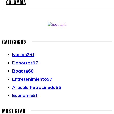
COLOMBIA
CATEGORIES
Nación
241
Deportes
97
Bogotá
68
Entretenimiento
57
Artículo Patrocinado
56
Economía
51
MUST READ