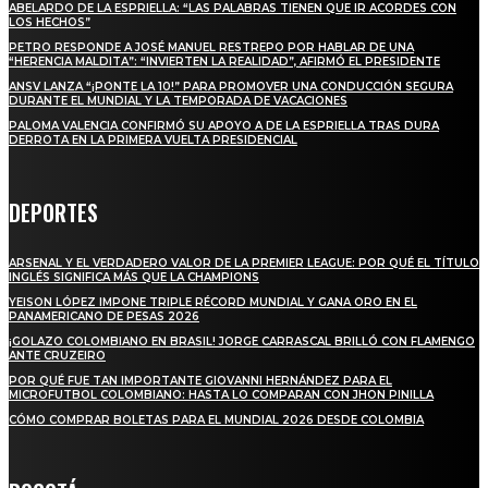
ABELARDO DE LA ESPRIELLA: “LAS PALABRAS TIENEN QUE IR ACORDES CON
LOS HECHOS”
PETRO RESPONDE A JOSÉ MANUEL RESTREPO POR HABLAR DE UNA
“HERENCIA MALDITA”: “INVIERTEN LA REALIDAD”, AFIRMÓ EL PRESIDENTE
ANSV LANZA “¡PONTE LA 10!” PARA PROMOVER UNA CONDUCCIÓN SEGURA
DURANTE EL MUNDIAL Y LA TEMPORADA DE VACACIONES
PALOMA VALENCIA CONFIRMÓ SU APOYO A DE LA ESPRIELLA TRAS DURA
DERROTA EN LA PRIMERA VUELTA PRESIDENCIAL
DEPORTES
ARSENAL Y EL VERDADERO VALOR DE LA PREMIER LEAGUE: POR QUÉ EL TÍTULO
INGLÉS SIGNIFICA MÁS QUE LA CHAMPIONS
YEISON LÓPEZ IMPONE TRIPLE RÉCORD MUNDIAL Y GANA ORO EN EL
PANAMERICANO DE PESAS 2026
¡GOLAZO COLOMBIANO EN BRASIL! JORGE CARRASCAL BRILLÓ CON FLAMENGO
ANTE CRUZEIRO
POR QUÉ FUE TAN IMPORTANTE GIOVANNI HERNÁNDEZ PARA EL
MICROFUTBOL COLOMBIANO: HASTA LO COMPARAN CON JHON PINILLA
CÓMO COMPRAR BOLETAS PARA EL MUNDIAL 2026 DESDE COLOMBIA