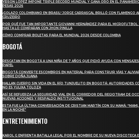
YEISON LÓPEZ IMPONE TRIPLE RÉCORD MUNDIAL Y GANA ORO EN EL PANAMERI
PESAS 2026
¡GOLAZO COLOMBIANO EN BRASIL! JORGE CARRASCAL BRILLÓ CON FLAMENGO 
CRUZEIRO
POR QUÉ FUE TAN IMPORTANTE GIOVANNI HERNÁNDEZ PARA EL MICROFUTBOL
HASTA LO COMPARAN CON JHON PINILLA
CÓMO COMPRAR BOLETAS PARA EL MUNDIAL 2026 DESDE COLOMBIA
BOGOTÁ
RESCATAN EN BOGOTÁ A UNA NIÑA DE 7 AÑOS QUE PIDIÓ AYUDA CON MENSAJES
PAPEL
BOGOTÁ CONVIERTE ESCOMBROS EN MATERIAL PARA CONSTRUIR VÍAS Y ALIVIA
SOBRE DOÑA JUANA
HALLAN CUERPO SIN VIDA EN EL RÍO TUNJUELITO EN BOGOTÁ: AUTORIDADES 
NO ES YULIXA TOLOZA
ASÍ SE REFUERZA LA SEGURIDAD VIAL EN EL CORREDOR DEL REGIOTRAM DE OCC
NUEVAS ACCIONES Y RESPALDO INSTITUCIONAL
ESTA FUE LA ÚLTIMA CONVERSACIÓN DE CRISTIAN MARTÍN CON SU MAMÁ: “MAMI
EN LA NOCHE”
ENTRETENIMIENTO
KAROL G ENFRENTA BATALLA LEGAL POR EL NOMBRE DE SU NUEVA DISCOTECA E