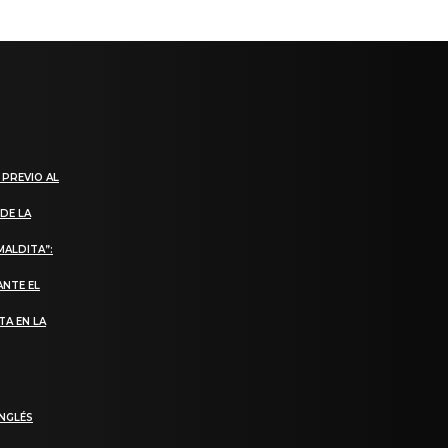
 PREVIO AL
DE LA
MALDITA”:
ANTE EL
TA EN LA
INGLÉS