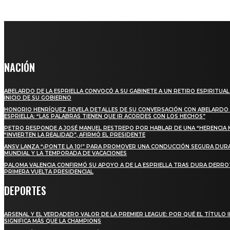
NACIÓN
ABELARDO DE LA ESPRIELLA CONVOCÓ A SU GABINETE A UN RETIRO ESPIRITUAL
INICIO DE SU GOBIERNO
HONORIO HENRÍQUEZ REVELA DETALLES DE SU CONVERSACIÓN CON ABELARDO 
ESPRIELLA: “LAS PALABRAS TIENEN QUE IR ACORDES CON LOS HECHOS”
PETRO RESPONDE A JOSÉ MANUEL RESTREPO POR HABLAR DE UNA “HERENCIA 
“INVIERTEN LA REALIDAD”, AFIRMÓ EL PRESIDENTE
ANSV LANZA “¡PONTE LA 10!” PARA PROMOVER UNA CONDUCCIÓN SEGURA DUR
MUNDIAL Y LA TEMPORADA DE VACACIONES
PALOMA VALENCIA CONFIRMÓ SU APOYO A DE LA ESPRIELLA TRAS DURA DERRO
PRIMERA VUELTA PRESIDENCIAL
DEPORTES
ARSENAL Y EL VERDADERO VALOR DE LA PREMIER LEAGUE: POR QUÉ EL TÍTULO 
SIGNIFICA MÁS QUE LA CHAMPIONS