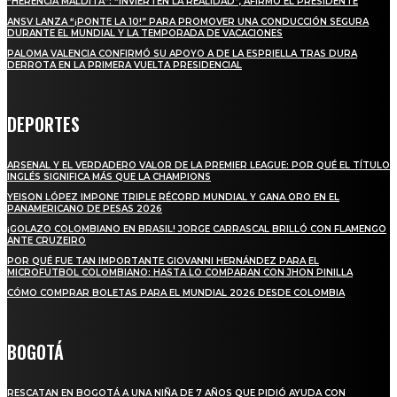
“HERENCIA MALDITA”: “INVIERTEN LA REALIDAD”, AFIRMÓ EL PRESIDENTE
ANSV LANZA “¡PONTE LA 10!” PARA PROMOVER UNA CONDUCCIÓN SEGURA
DURANTE EL MUNDIAL Y LA TEMPORADA DE VACACIONES
PALOMA VALENCIA CONFIRMÓ SU APOYO A DE LA ESPRIELLA TRAS DURA
DERROTA EN LA PRIMERA VUELTA PRESIDENCIAL
DEPORTES
ARSENAL Y EL VERDADERO VALOR DE LA PREMIER LEAGUE: POR QUÉ EL TÍTULO
INGLÉS SIGNIFICA MÁS QUE LA CHAMPIONS
YEISON LÓPEZ IMPONE TRIPLE RÉCORD MUNDIAL Y GANA ORO EN EL
PANAMERICANO DE PESAS 2026
¡GOLAZO COLOMBIANO EN BRASIL! JORGE CARRASCAL BRILLÓ CON FLAMENGO
ANTE CRUZEIRO
POR QUÉ FUE TAN IMPORTANTE GIOVANNI HERNÁNDEZ PARA EL
MICROFUTBOL COLOMBIANO: HASTA LO COMPARAN CON JHON PINILLA
CÓMO COMPRAR BOLETAS PARA EL MUNDIAL 2026 DESDE COLOMBIA
BOGOTÁ
RESCATAN EN BOGOTÁ A UNA NIÑA DE 7 AÑOS QUE PIDIÓ AYUDA CON