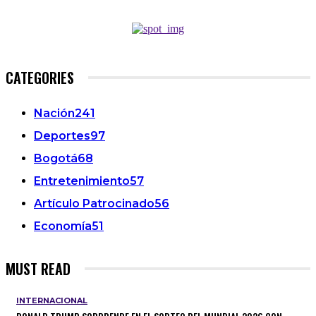
CATEGORIES
Nación
241
Deportes
97
Bogotá
68
Entretenimiento
57
Artículo Patrocinado
56
Economía
51
MUST READ
INTERNACIONAL