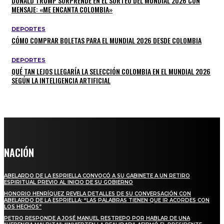
DONALD TRUMP SORPRENDE EN EL SORTEO DEL MUNDIAL 2026 CON
MENSAJE: «ME ENCANTA COLOMBIA»
DEPORTES
CÓMO COMPRAR BOLETAS PARA EL MUNDIAL 2026 DESDE COLOMBIA
DEPORTES
QUÉ TAN LEJOS LLEGARÍA LA SELECCIÓN COLOMBIA EN EL MUNDIAL 2026
SEGÚN LA INTELIGENCIA ARTIFICIAL
NACIÓN
ABELARDO DE LA ESPRIELLA CONVOCÓ A SU GABINETE A UN RETIRO
ESPIRITUAL PREVIO AL INICIO DE SU GOBIERNO
HONORIO HENRÍQUEZ REVELA DETALLES DE SU CONVERSACIÓN CON
ABELARDO DE LA ESPRIELLA: “LAS PALABRAS TIENEN QUE IR ACORDES CON
LOS HECHOS”
PETRO RESPONDE A JOSÉ MANUEL RESTREPO POR HABLAR DE UNA