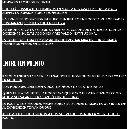
MENSAJES ESCRITOS EN PAPEL
BOGOTÁ CONVIERTE ESCOMBROS EN MATERIAL PARA CONSTRUIR VÍAS Y
ALIVIAR LA PRESIÓN SOBRE DOÑA JUANA
HALLAN CUERPO SIN VIDA EN EL RÍO TUNJUELITO EN BOGOTÁ: AUTORIDADES
CONFIRMAN QUE NO ES YULIXA TOLOZA
ASÍ SE REFUERZA LA SEGURIDAD VIAL EN EL CORREDOR DEL REGIOTRAM DE
OCCIDENTE: NUEVAS ACCIONES Y RESPALDO INSTITUCIONAL
ESTA FUE LA ÚLTIMA CONVERSACIÓN DE CRISTIAN MARTÍN CON SU MAMÁ:
“MAMI, NOS VEMOS EN LA NOCHE”
ENTRETENIMIENTO
KAROL G ENFRENTA BATALLA LEGAL POR EL NOMBRE DE SU NUEVA DISCOTECA
EN MEDELLÍN
CON HONORES DESPIDEN A RIGO, UN HÉROE DE CUATRO PATAS
QUIÉN ES ELA TAUBERT, LA BOGOTANA QUE GANÓ EL LATIN GRAMMY COMO
MEJOR NUEVA ARTISTA Y CANTÓ CON JOE JONAS
DJ EXOTIC: LOS MEJORES MEMES SOBRE SU SUPUESTA MUERTE, QUE INCLUYEN
AL EXPRESIDENTE IVÁN DUQUE
AUTORIDADES DETUVIERON A DOS SOSPECHOSOS POR LA MUERTE DE DJ
EXOTIC