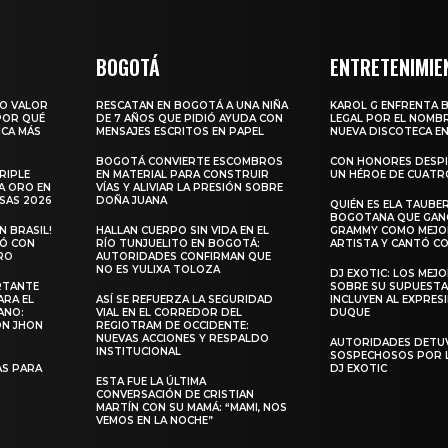
BOGOTÁ
ENTRETENIMIE
RO VALOR
RESCATAN EN BOGOTÁ A UNA NIÑA
KAROL G ENFRENTA 
 POR QUÉ
DE 7 AÑOS QUE PIDIÓ AYUDA CON
LEGAL POR EL NOMBR
ICA MÁS
MENSAJES ESCRITOS EN PAPEL
NUEVA DISCOTECA EN
BOGOTÁ CONVIERTE ESCOMBROS
CON HONORES DESPI
RIPLE
EN MATERIAL PARA CONSTRUIR
UN HÉROE DE CUATR
A ORO EN
VÍAS Y ALIVIAR LA PRESIÓN SOBRE
SAS 2026
DOÑA JUANA
QUIÉN ES ELA TAUBER
BOGOTANA QUE GANÓ
 BRASIL!
HALLAN CUERPO SIN VIDA EN EL
GRAMMY COMO MEJO
LÓ CON
RÍO TUNJUELITO EN BOGOTÁ:
ARTISTA Y CANTÓ CO
RO
AUTORIDADES CONFIRMAN QUE
NO ES YULIXA TOLOZA
DJ EXOTIC: LOS MEJ
RTANTE
SOBRE SU SUPUESTA
ARA EL
ASÍ SE REFUERZA LA SEGURIDAD
INCLUYEN AL EXPRES
ANO:
VIAL EN EL CORREDOR DEL
DUQUE
ON JHON
REGIOTRAM DE OCCIDENTE:
NUEVAS ACCIONES Y RESPALDO
AUTORIDADES DETU
INSTITUCIONAL
SOSPECHOSOS POR 
S PARA
DJ EXOTIC
ESTA FUE LA ÚLTIMA
CONVERSACIÓN DE CRISTIAN
MARTÍN CON SU MAMÁ: “MAMI, NOS
VEMOS EN LA NOCHE”