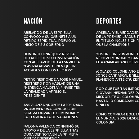
NACIÓN
DEPORTES
ABELARDO DE LA ESPRIELLA
ARSENAL Y EL VERDADE
CONVOCÓ A SU GABINETE A UN
DE LA PREMIER LEAGUE:
RETIRO ESPIRITUAL PREVIO AL
EL TÍTULO INGLÉS SIGNIF
INICIO DE SU GOBIERNO
QUE LA CHAMPIONS
HONORIO HENRÍQUEZ REVELA
YEISON LÓPEZ IMPONE T
DETALLES DE SU CONVERSACIÓN
RÉCORD MUNDIAL Y GAN
CON ABELARDO DE LA ESPRIELLA:
EL PANAMERICANO DE PE
“LAS PALABRAS TIENEN QUE IR
ACORDES CON LOS HECHOS”
¡GOLAZO COLOMBIANO EN
JORGE CARRASCAL BRIL
PETRO RESPONDE A JOSÉ MANUEL
FLAMENGO ANTE CRUZEI
RESTREPO POR HABLAR DE UNA
“HERENCIA MALDITA”: “INVIERTEN
POR QUÉ FUE TAN IMPO
LA REALIDAD”, AFIRMÓ EL
GIOVANNI HERNÁNDEZ P
PRESIDENTE
MICROFUTBOL COLOMBI
HASTA LO COMPARAN C
ANSV LANZA “¡PONTE LA 10!” PARA
PINILLA
PROMOVER UNA CONDUCCIÓN
SEGURA DURANTE EL MUNDIAL Y
CÓMO COMPRAR BOLETA
LA TEMPORADA DE VACACIONES
EL MUNDIAL 2026 DESDE
COLOMBIA
PALOMA VALENCIA CONFIRMÓ SU
APOYO A DE LA ESPRIELLA TRAS
DURA DERROTA EN LA PRIMERA
VUELTA PRESIDENCIAL