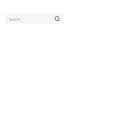
COMO SE ESTÁN
FORMANDO LOS
PROFESIONALES DEL
FUTURO
search
IMIENTO
DEPORTES
VIVIR
LO MÁS LEÍDO