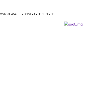
STO 8, 2026
REGISTRARSE / UNIRSE
L
ECONOMÍA
BOGOTÁ
NACIÓN
ENTRETEN