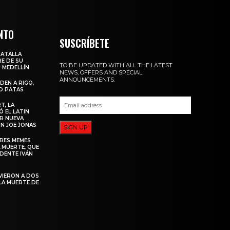
NTO
SUSCRÍBETE
BATALLA
E DE SU
TO BE UPDATED WITH ALL THE LATEST
 MEDELLÍN
NEWS, OFFERS AND SPECIAL
ANNOUNCEMENTS.
DEN A RIGO,
O PATAS
T, LA
 EL LATIN
R NUEVA
N JOE JONAS
SIGN UP
ORES MEMES
 MUERTE, QUE
IDENTE IVÁN
VIERON A DOS
LA MUERTE DE