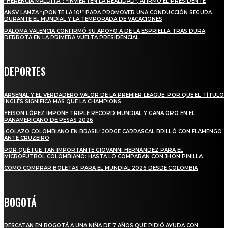
“HERENCIA MALDITA”: “INVIERTEN LA REALIDAD”, AFIRMÓ EL PRESIDENTE
ANSV LANZA “¡PONTE LA 10!” PARA PROMOVER UNA CONDUCCIÓN SEGURA
DURANTE EL MUNDIAL Y LA TEMPORADA DE VACACIONES
PALOMA VALENCIA CONFIRMÓ SU APOYO A DE LA ESPRIELLA TRAS DURA
DERROTA EN LA PRIMERA VUELTA PRESIDENCIAL
DEPORTES
ARSENAL Y EL VERDADERO VALOR DE LA PREMIER LEAGUE: POR QUÉ EL TÍTULO
INGLÉS SIGNIFICA MÁS QUE LA CHAMPIONS
YEISON LÓPEZ IMPONE TRIPLE RÉCORD MUNDIAL Y GANA ORO EN EL
PANAMERICANO DE PESAS 2026
¡GOLAZO COLOMBIANO EN BRASIL! JORGE CARRASCAL BRILLÓ CON FLAMENGO
ANTE CRUZEIRO
POR QUÉ FUE TAN IMPORTANTE GIOVANNI HERNÁNDEZ PARA EL
MICROFUTBOL COLOMBIANO: HASTA LO COMPARAN CON JHON PINILLA
CÓMO COMPRAR BOLETAS PARA EL MUNDIAL 2026 DESDE COLOMBIA
BOGOTÁ
RESCATAN EN BOGOTÁ A UNA NIÑA DE 7 AÑOS QUE PIDIÓ AYUDA CON