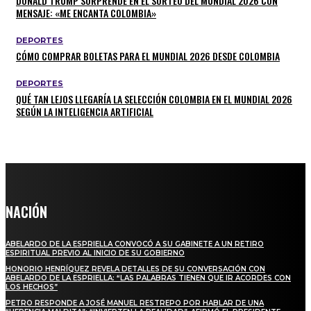
DONALD TRUMP SORPRENDE EN EL SORTEO DEL MUNDIAL 2026 CON
MENSAJE: «ME ENCANTA COLOMBIA»
DEPORTES
CÓMO COMPRAR BOLETAS PARA EL MUNDIAL 2026 DESDE COLOMBIA
DEPORTES
QUÉ TAN LEJOS LLEGARÍA LA SELECCIÓN COLOMBIA EN EL MUNDIAL 2026
SEGÚN LA INTELIGENCIA ARTIFICIAL
NACIÓN
ABELARDO DE LA ESPRIELLA CONVOCÓ A SU GABINETE A UN RETIRO
ESPIRITUAL PREVIO AL INICIO DE SU GOBIERNO
HONORIO HENRÍQUEZ REVELA DETALLES DE SU CONVERSACIÓN CON
ABELARDO DE LA ESPRIELLA: “LAS PALABRAS TIENEN QUE IR ACORDES CON
LOS HECHOS”
PETRO RESPONDE A JOSÉ MANUEL RESTREPO POR HABLAR DE UNA