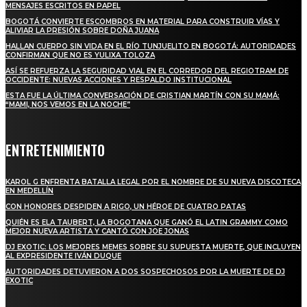
MENSAJES ESCRITOS EN PAPEL
BOGOTÁ CONVIERTE ESCOMBROS EN MATERIAL PARA CONSTRUIR VÍAS Y
ALIVIAR LA PRESIÓN SOBRE DOÑA JUANA
HALLAN CUERPO SIN VIDA EN EL RÍO TUNJUELITO EN BOGOTÁ: AUTORIDADES
CONFIRMAN QUE NO ES YULIXA TOLOZA
ASÍ SE REFUERZA LA SEGURIDAD VIAL EN EL CORREDOR DEL REGIOTRAM DE
OCCIDENTE: NUEVAS ACCIONES Y RESPALDO INSTITUCIONAL
ESTA FUE LA ÚLTIMA CONVERSACIÓN DE CRISTIAN MARTÍN CON SU MAMÁ:
“MAMI, NOS VEMOS EN LA NOCHE”
ENTRETENIMIENTO
KAROL G ENFRENTA BATALLA LEGAL POR EL NOMBRE DE SU NUEVA DISCOTECA
EN MEDELLÍN
CON HONORES DESPIDEN A RIGO, UN HÉROE DE CUATRO PATAS
QUIÉN ES ELA TAUBERT, LA BOGOTANA QUE GANÓ EL LATIN GRAMMY COMO
MEJOR NUEVA ARTISTA Y CANTÓ CON JOE JONAS
DJ EXOTIC: LOS MEJORES MEMES SOBRE SU SUPUESTA MUERTE, QUE INCLUYEN
AL EXPRESIDENTE IVÁN DUQUE
AUTORIDADES DETUVIERON A DOS SOSPECHOSOS POR LA MUERTE DE DJ
EXOTIC