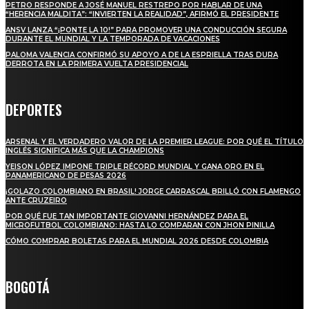
PETRO RESPONDE A JOSÉ MANUEL RESTREPO POR HABLAR DE UNA
“HERENCIA MALDITA”: “INVIERTEN LA REALIDAD”, AFIRMÓ EL PRESIDENTE
ANSV LANZA “¡PONTE LA 10!” PARA PROMOVER UNA CONDUCCIÓN SEGURA
DURANTE EL MUNDIAL Y LA TEMPORADA DE VACACIONES
PALOMA VALENCIA CONFIRMÓ SU APOYO A DE LA ESPRIELLA TRAS DURA
DERROTA EN LA PRIMERA VUELTA PRESIDENCIAL
DEPORTES
ARSENAL Y EL VERDADERO VALOR DE LA PREMIER LEAGUE: POR QUÉ EL TÍTULO
INGLÉS SIGNIFICA MÁS QUE LA CHAMPIONS
YEISON LÓPEZ IMPONE TRIPLE RÉCORD MUNDIAL Y GANA ORO EN EL
PANAMERICANO DE PESAS 2026
¡GOLAZO COLOMBIANO EN BRASIL! JORGE CARRASCAL BRILLÓ CON FLAMENGO
ANTE CRUZEIRO
POR QUÉ FUE TAN IMPORTANTE GIOVANNI HERNÁNDEZ PARA EL
MICROFUTBOL COLOMBIANO: HASTA LO COMPARAN CON JHON PINILLA
CÓMO COMPRAR BOLETAS PARA EL MUNDIAL 2026 DESDE COLOMBIA
BOGOTÁ