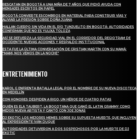
RESCATAN EN BOGOTÁ A UNA NIÑA DE 7 AÑOS QUE PIDIÓ AYUDA CON
MENSAJES ESCRITOS EN PAPEL
BOGOTÁ CONVIERTE ESCOMBROS EN MATERIAL PARA CONSTRUIR VÍAS Y
ALIVIAR LA PRESIÓN SOBRE DOÑA JUANA
HALLAN CUERPO SIN VIDA EN EL RÍO TUNJUELITO EN BOGOTÁ: AUTORIDADES
CONFIRMAN QUE NO ES YULIXA TOLOZA
ASÍ SE REFUERZA LA SEGURIDAD VIAL EN EL CORREDOR DEL REGIOTRAM DE
OCCIDENTE: NUEVAS ACCIONES Y RESPALDO INSTITUCIONAL
ESTA FUE LA ÚLTIMA CONVERSACIÓN DE CRISTIAN MARTÍN CON SU MAMÁ:
“MAMI, NOS VEMOS EN LA NOCHE”
ENTRETENIMIENTO
KAROL G ENFRENTA BATALLA LEGAL POR EL NOMBRE DE SU NUEVA DISCOTECA
EN MEDELLÍN
CON HONORES DESPIDEN A RIGO, UN HÉROE DE CUATRO PATAS
QUIÉN ES ELA TAUBERT, LA BOGOTANA QUE GANÓ EL LATIN GRAMMY COMO
MEJOR NUEVA ARTISTA Y CANTÓ CON JOE JONAS
DJ EXOTIC: LOS MEJORES MEMES SOBRE SU SUPUESTA MUERTE, QUE INCLUYEN
AL EXPRESIDENTE IVÁN DUQUE
AUTORIDADES DETUVIERON A DOS SOSPECHOSOS POR LA MUERTE DE DJ
EXOTIC