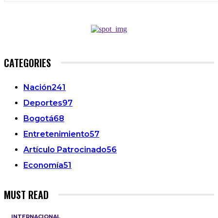
CATEGORIES
Nación
241
Deportes
97
Bogotá
68
Entretenimiento
57
Artículo Patrocinado
56
Economía
51
MUST READ
INTERNACIONAL