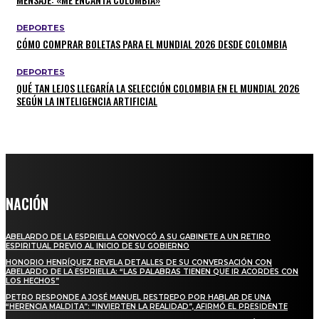
DEPORTES
CÓMO COMPRAR BOLETAS PARA EL MUNDIAL 2026 DESDE COLOMBIA
DEPORTES
QUÉ TAN LEJOS LLEGARÍA LA SELECCIÓN COLOMBIA EN EL MUNDIAL 2026
SEGÚN LA INTELIGENCIA ARTIFICIAL
NACIÓN
ABELARDO DE LA ESPRIELLA CONVOCÓ A SU GABINETE A UN RETIRO
ESPIRITUAL PREVIO AL INICIO DE SU GOBIERNO
HONORIO HENRÍQUEZ REVELA DETALLES DE SU CONVERSACIÓN CON
ABELARDO DE LA ESPRIELLA: “LAS PALABRAS TIENEN QUE IR ACORDES CON
LOS HECHOS”
PETRO RESPONDE A JOSÉ MANUEL RESTREPO POR HABLAR DE UNA
“HERENCIA MALDITA”: “INVIERTEN LA REALIDAD”, AFIRMÓ EL PRESIDENTE