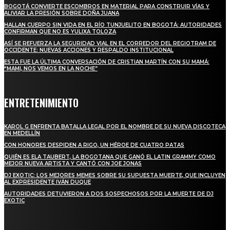
BOGOTÁ CONVIERTE ESCOMBROS EN MATERIAL PARA CONSTRUIR VÍAS Y
ALIVIAR LA PRESIÓN SOBRE DOÑA JUANA
HALLAN CUERPO SIN VIDA EN EL RÍO TUNJUELITO EN BOGOTÁ: AUTORIDADES
CONFIRMAN QUE NO ES YULIXA TOLOZA
ASÍ SE REFUERZA LA SEGURIDAD VIAL EN EL CORREDOR DEL REGIOTRAM DE
OCCIDENTE: NUEVAS ACCIONES Y RESPALDO INSTITUCIONAL
ESTA FUE LA ÚLTIMA CONVERSACIÓN DE CRISTIAN MARTÍN CON SU MAMÁ:
“MAMI, NOS VEMOS EN LA NOCHE”
ENTRETENIMIENTO
KAROL G ENFRENTA BATALLA LEGAL POR EL NOMBRE DE SU NUEVA DISCOTECA
EN MEDELLÍN
CON HONORES DESPIDEN A RIGO, UN HÉROE DE CUATRO PATAS
QUIÉN ES ELA TAUBERT, LA BOGOTANA QUE GANÓ EL LATIN GRAMMY COMO
MEJOR NUEVA ARTISTA Y CANTÓ CON JOE JONAS
DJ EXOTIC: LOS MEJORES MEMES SOBRE SU SUPUESTA MUERTE, QUE INCLUYEN
AL EXPRESIDENTE IVÁN DUQUE
AUTORIDADES DETUVIERON A DOS SOSPECHOSOS POR LA MUERTE DE DJ
EXOTIC
SUSCRÍBETE