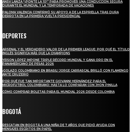
ANSV LANZA “¡PONTE LA 10!” PARA PROMOVER UNA CONDUCCIÓN SEGURA
DURANTE EL MUNDIAL Y LA TEMPORADA DE VACACIONES
PALOMA VALENCIA CONFIRMÓ SU APOYO A DE LA ESPRIELLA TRAS DURA
DERROTA EN LA PRIMERA VUELTA PRESIDENCIAL
DEPORTES
ARSENAL Y EL VERDADERO VALOR DE LA PREMIER LEAGUE: POR QUÉ EL TÍTULO
INGLÉS SIGNIFICA MÁS QUE LA CHAMPIONS
YEISON LÓPEZ IMPONE TRIPLE RÉCORD MUNDIAL Y GANA ORO EN EL
PANAMERICANO DE PESAS 2026
¡GOLAZO COLOMBIANO EN BRASIL! JORGE CARRASCAL BRILLÓ CON FLAMENGO
ANTE CRUZEIRO
POR QUÉ FUE TAN IMPORTANTE GIOVANNI HERNÁNDEZ PARA EL
MICROFUTBOL COLOMBIANO: HASTA LO COMPARAN CON JHON PINILLA
CÓMO COMPRAR BOLETAS PARA EL MUNDIAL 2026 DESDE COLOMBIA
BOGOTÁ
RESCATAN EN BOGOTÁ A UNA NIÑA DE 7 AÑOS QUE PIDIÓ AYUDA CON
MENSAJES ESCRITOS EN PAPEL