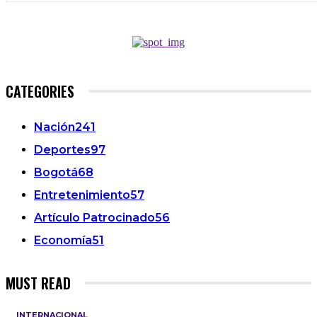
CATEGORIES
Nación
241
Deportes
97
Bogotá
68
Entretenimiento
57
Artículo Patrocinado
56
Economía
51
MUST READ
INTERNACIONAL