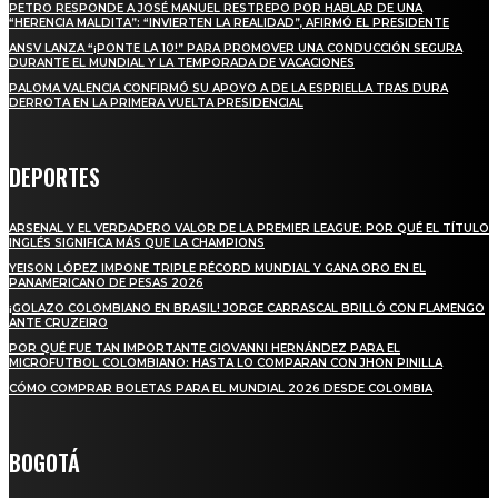
PETRO RESPONDE A JOSÉ MANUEL RESTREPO POR HABLAR DE UNA
“HERENCIA MALDITA”: “INVIERTEN LA REALIDAD”, AFIRMÓ EL PRESIDENTE
ANSV LANZA “¡PONTE LA 10!” PARA PROMOVER UNA CONDUCCIÓN SEGURA
DURANTE EL MUNDIAL Y LA TEMPORADA DE VACACIONES
PALOMA VALENCIA CONFIRMÓ SU APOYO A DE LA ESPRIELLA TRAS DURA
DERROTA EN LA PRIMERA VUELTA PRESIDENCIAL
DEPORTES
ARSENAL Y EL VERDADERO VALOR DE LA PREMIER LEAGUE: POR QUÉ EL TÍTULO
INGLÉS SIGNIFICA MÁS QUE LA CHAMPIONS
YEISON LÓPEZ IMPONE TRIPLE RÉCORD MUNDIAL Y GANA ORO EN EL
PANAMERICANO DE PESAS 2026
¡GOLAZO COLOMBIANO EN BRASIL! JORGE CARRASCAL BRILLÓ CON FLAMENGO
ANTE CRUZEIRO
POR QUÉ FUE TAN IMPORTANTE GIOVANNI HERNÁNDEZ PARA EL
MICROFUTBOL COLOMBIANO: HASTA LO COMPARAN CON JHON PINILLA
CÓMO COMPRAR BOLETAS PARA EL MUNDIAL 2026 DESDE COLOMBIA
BOGOTÁ