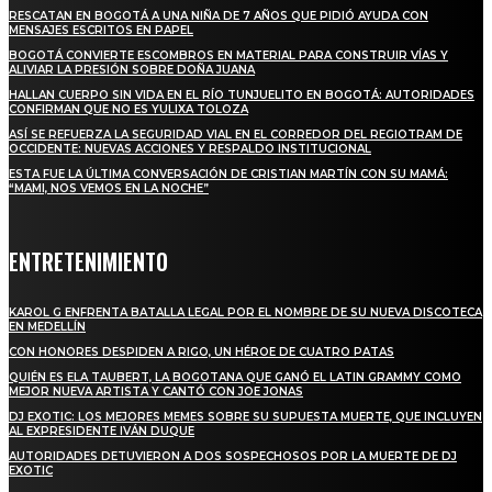
RESCATAN EN BOGOTÁ A UNA NIÑA DE 7 AÑOS QUE PIDIÓ AYUDA CON
MENSAJES ESCRITOS EN PAPEL
BOGOTÁ CONVIERTE ESCOMBROS EN MATERIAL PARA CONSTRUIR VÍAS Y
ALIVIAR LA PRESIÓN SOBRE DOÑA JUANA
HALLAN CUERPO SIN VIDA EN EL RÍO TUNJUELITO EN BOGOTÁ: AUTORIDADES
CONFIRMAN QUE NO ES YULIXA TOLOZA
ASÍ SE REFUERZA LA SEGURIDAD VIAL EN EL CORREDOR DEL REGIOTRAM DE
OCCIDENTE: NUEVAS ACCIONES Y RESPALDO INSTITUCIONAL
ESTA FUE LA ÚLTIMA CONVERSACIÓN DE CRISTIAN MARTÍN CON SU MAMÁ:
“MAMI, NOS VEMOS EN LA NOCHE”
ENTRETENIMIENTO
KAROL G ENFRENTA BATALLA LEGAL POR EL NOMBRE DE SU NUEVA DISCOTECA
EN MEDELLÍN
CON HONORES DESPIDEN A RIGO, UN HÉROE DE CUATRO PATAS
QUIÉN ES ELA TAUBERT, LA BOGOTANA QUE GANÓ EL LATIN GRAMMY COMO
MEJOR NUEVA ARTISTA Y CANTÓ CON JOE JONAS
DJ EXOTIC: LOS MEJORES MEMES SOBRE SU SUPUESTA MUERTE, QUE INCLUYEN
AL EXPRESIDENTE IVÁN DUQUE
AUTORIDADES DETUVIERON A DOS SOSPECHOSOS POR LA MUERTE DE DJ
EXOTIC