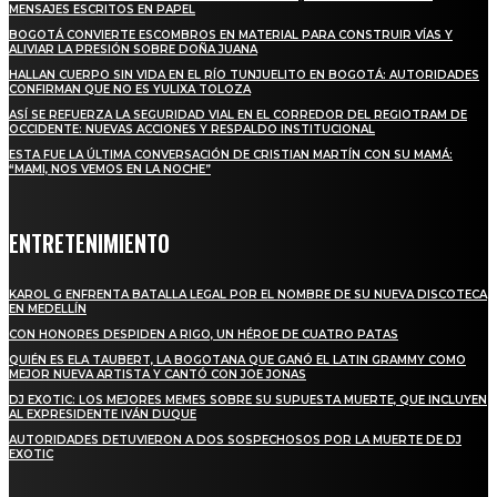
MENSAJES ESCRITOS EN PAPEL
BOGOTÁ CONVIERTE ESCOMBROS EN MATERIAL PARA CONSTRUIR VÍAS Y
ALIVIAR LA PRESIÓN SOBRE DOÑA JUANA
HALLAN CUERPO SIN VIDA EN EL RÍO TUNJUELITO EN BOGOTÁ: AUTORIDADES
CONFIRMAN QUE NO ES YULIXA TOLOZA
ASÍ SE REFUERZA LA SEGURIDAD VIAL EN EL CORREDOR DEL REGIOTRAM DE
OCCIDENTE: NUEVAS ACCIONES Y RESPALDO INSTITUCIONAL
ESTA FUE LA ÚLTIMA CONVERSACIÓN DE CRISTIAN MARTÍN CON SU MAMÁ:
“MAMI, NOS VEMOS EN LA NOCHE”
ENTRETENIMIENTO
KAROL G ENFRENTA BATALLA LEGAL POR EL NOMBRE DE SU NUEVA DISCOTECA
EN MEDELLÍN
CON HONORES DESPIDEN A RIGO, UN HÉROE DE CUATRO PATAS
QUIÉN ES ELA TAUBERT, LA BOGOTANA QUE GANÓ EL LATIN GRAMMY COMO
MEJOR NUEVA ARTISTA Y CANTÓ CON JOE JONAS
DJ EXOTIC: LOS MEJORES MEMES SOBRE SU SUPUESTA MUERTE, QUE INCLUYEN
AL EXPRESIDENTE IVÁN DUQUE
AUTORIDADES DETUVIERON A DOS SOSPECHOSOS POR LA MUERTE DE DJ
EXOTIC