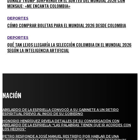
DONALD TRUMP SORPRENDE EN EL SORTEO DEL MUNDIAL 2026 CON
MENSAJE: «ME ENCANTA COLOMBIA»
DEPORTES
CÓMO COMPRAR BOLETAS PARA EL MUNDIAL 2026 DESDE COLOMBIA
DEPORTES
QUÉ TAN LEJOS LLEGARÍA LA SELECCIÓN COLOMBIA EN EL MUNDIAL 2026
SEGÚN LA INTELIGENCIA ARTIFICIAL
NACIÓN
ABELARDO DE LA ESPRIELLA CONVOCÓ A SU GABINETE A UN RETIRO
ESPIRITUAL PREVIO AL INICIO DE SU GOBIERNO
HONORIO HENRÍQUEZ REVELA DETALLES DE SU CONVERSACIÓN CON
ABELARDO DE LA ESPRIELLA: “LAS PALABRAS TIENEN QUE IR ACORDES CON
LOS HECHOS”
PETRO RESPONDE A JOSÉ MANUEL RESTREPO POR HABLAR DE UNA