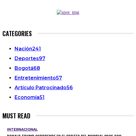
CATEGORIES
Nación
241
Deportes
97
Bogotá
68
Entretenimiento
57
Artículo Patrocinado
56
Economía
51
MUST READ
INTERNACIONAL