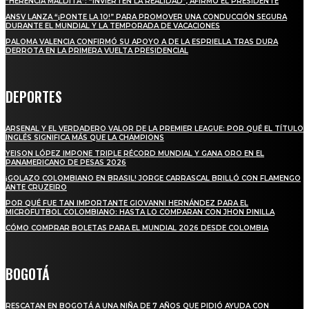
“HERENCIA MALDITA”: “INVIERTEN LA REALIDAD”, AFIRMÓ EL PRESIDENTE
ANSV LANZA “¡PONTE LA 10!” PARA PROMOVER UNA CONDUCCIÓN SEGURA
DURANTE EL MUNDIAL Y LA TEMPORADA DE VACACIONES
PALOMA VALENCIA CONFIRMÓ SU APOYO A DE LA ESPRIELLA TRAS DURA
DERROTA EN LA PRIMERA VUELTA PRESIDENCIAL
DEPORTES
ARSENAL Y EL VERDADERO VALOR DE LA PREMIER LEAGUE: POR QUÉ EL TÍTULO
INGLÉS SIGNIFICA MÁS QUE LA CHAMPIONS
YEISON LÓPEZ IMPONE TRIPLE RÉCORD MUNDIAL Y GANA ORO EN EL
PANAMERICANO DE PESAS 2026
¡GOLAZO COLOMBIANO EN BRASIL! JORGE CARRASCAL BRILLÓ CON FLAMENGO
ANTE CRUZEIRO
POR QUÉ FUE TAN IMPORTANTE GIOVANNI HERNÁNDEZ PARA EL
MICROFUTBOL COLOMBIANO: HASTA LO COMPARAN CON JHON PINILLA
CÓMO COMPRAR BOLETAS PARA EL MUNDIAL 2026 DESDE COLOMBIA
BOGOTÁ
RESCATAN EN BOGOTÁ A UNA NIÑA DE 7 AÑOS QUE PIDIÓ AYUDA CON